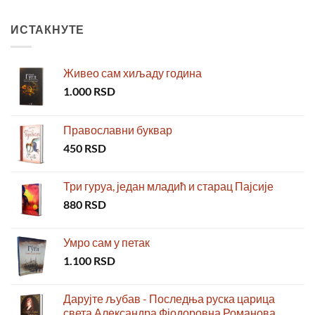
ИСТАКНУТЕ
Живео сам хиљаду година
1.000
RSD
Православни буквар
450
RSD
Три гуруа, један младић и старац Пајсије
880
RSD
Умро сам у петак
1.100
RSD
Дарујте љубав - Последња руска царица
света Александра Фјодоровна Романова