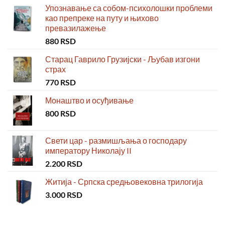
Упознавање са собом-психолошки проблеми
као препреке на путу и њихово
превазилажење
880
RSD
Старац Гаврило Грузијски - Љубав изгони
страх
770
RSD
Монаштво и осуђивање
800
RSD
Свети цар - размишљања о господару
императору Николају II
2.200
RSD
Житија - Српска средњовековна трилогија
3.000
RSD