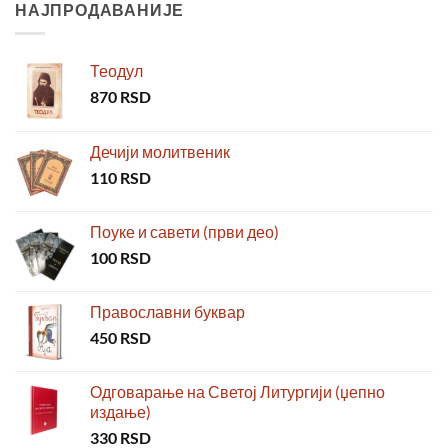
НАЈПРОДАВАНИЈЕ
Теодул
870
RSD
Дечији молитвеник
110
RSD
Поуке и савети (први део)
100
RSD
Православни буквар
450
RSD
Одговарање на Светој Литургији (џепно
издање)
330
RSD