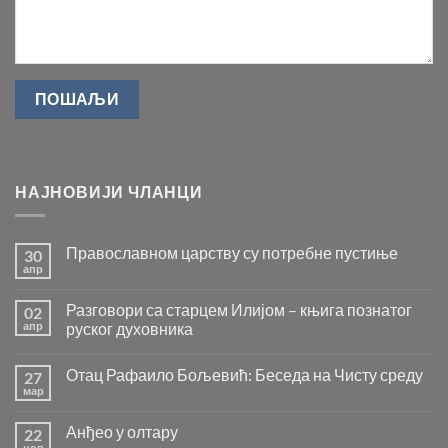
НАЈНОВИЈИ ЧЛАНЦИ
Православном царству су потребне пустиње
30
апр
Нема
коментара
на
Разговори са старцем Илијом – књига познатог
02
Православном
царству
апр
руског духовника
су
Нема
потребне
коментара
пустиње
Отац Рафаило Бољевић: Беседа на Чисту среду
27
на
Разговори
мар
Нема
са
коментара
старцем
на
Илијом
Анђео у олтару
22
Отац
–
Рафаило
нов