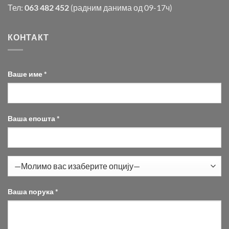
Тел:
063 482 452
(радним данима од 09-17ч)
КОНТАКТ
Ваше име *
Ваша епошта *
Ваша порука *