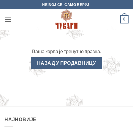
Skip
НЕ БОЈ СЕ, САМО ВЕРУЈ!
to
content
0
Ваша корпа је тренутно празна.
НАЗАД У ПРОДАВНИЦУ
НАЈНОВИЈЕ