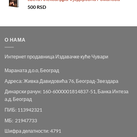
500
RSD
О НАМА
Интернет продавница Издавачке куће Чувари
Мараната д.о.о, Београд
Адреса: Живка Давидовића 76, Београд-Звездара
Динарски рачун: 160-6000001814837-51, Банка Интеза
а.д. Београд
ПИБ: 113942321
МБ: 21947733
Шифра делатности: 4791