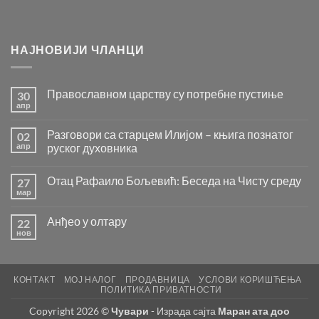
НАЈНОВИЈИ ЧЛАНЦИ
Православном царству су потребне пустиње
30
апр
Нема
коментара
на
Разговори са старцем Илијом – књига познатог
02
Православном
царству
апр
руског духовника
су
Нема
потребне
коментара
пустиње
Отац Рафаило Бољевић: Беседа на Чисту среду
27
на
Разговори
мар
Нема
са
коментара
старцем
на
Илијом
Анђео у олтару
22
Отац
–
Рафаило
нов
књига
Нема
Бољевић:
познатог
коментара
Беседа
на
руског
на
Анђео
духовника
Чисту
у
среду
КОНТАКТ
МОЈ НАЛОГ
ПРОДАВНИЦА
УСЛОВИ КОРИШЋЕЊА
олтару
ПОЛИТИКА ПРИВАТНОСТИ
Copyright 2026 ©
Чувари
- Израда сајта
Маран ата доо