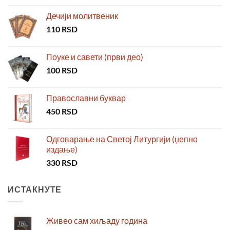
Дечији молитвеник
110
RSD
Поуке и савети (први део)
100
RSD
Православни буквар
450
RSD
Одговарање на Светој Литургији (џепно
издање)
330
RSD
ИСТАКНУТЕ
Живео сам хиљаду година