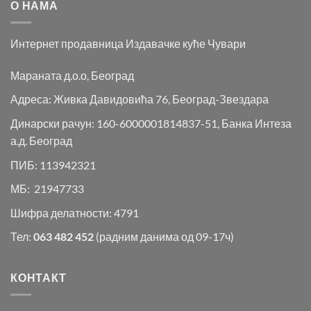
О НАМА
Интернет продавница Издавачке куће Чувари
Мараната д.о.о, Београд
Адреса: Живка Давидовића 76, Београд-Звездара
Динарски рачун: 160-6000001814837-51, Банка Интеза
а.д. Београд
ПИБ: 113942321
МБ: 21947733
Шифра делатности: 4791
Тел:
063 482 452
(радним данима од 09-17ч)
КОНТАКТ