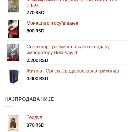
страх
770
RSD
Монаштво и осуђивање
800
RSD
Свети цар - размишљања о господару
императору Николају II
2.200
RSD
Житија - Српска средњовековна трилогија
3.000
RSD
НАЈПРОДАВАНИЈЕ
Теодул
870
RSD