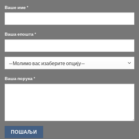
Ваше име *
Ваша епошта *
Ваша порука *