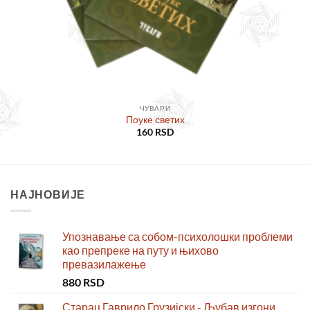
ЧУВАРИ
Поуке светих
160
RSD
НАЈНОВИЈЕ
Упознавање са собом-психолошки проблеми
као препреке на путу и њихово
превазилажење
880
RSD
Старац Гаврило Грузијски - Љубав изгони