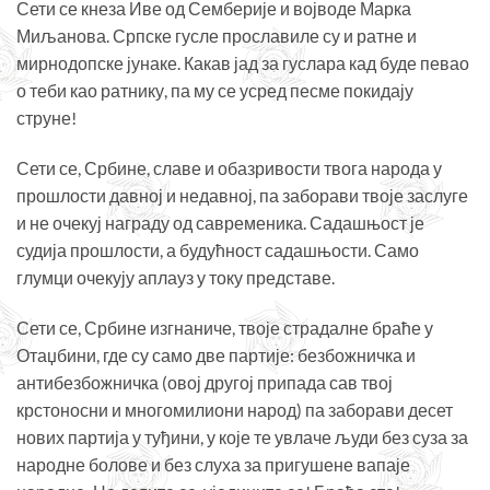
Сети се кнеза Иве од Семберије и војводе Марка
Миљанова. Српске гусле прославиле су и ратне и
мирнодопске јунаке. Какав јад за гуслара кад буде певао
о теби као ратнику, па му се усред песме покидају
струне!
Сети се, Србине, славе и обазривости твога народа у
прошлости давној и недавној, па заборави твоје заслуге
и не очекуј награду од савременика. Садашњост је
судија прошлости, а будућност садашњости. Само
глумци очекују аплауз у току представе.
Сети се, Србине изгнаниче, твоје страдалне браће у
Отаџбини, где су само две партије: безбожничка и
антибезбожничка (овој другој припада сав твој
крстоносни и многомилиони народ) па заборави десет
нових партија у туђини, у које те увлаче људи без суза за
народне болове и без слуха за пригушене вапаје