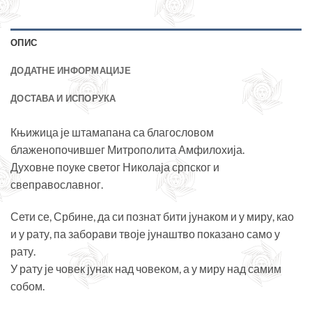
ОПИС
ДОДАТНЕ ИНФОРМАЦИЈЕ
ДОСТАВА И ИСПОРУКА
Књижица је штамапана са благословом
блаженопочившег Митрополита Амфилохија.
Духовне поуке светог Николаја српског и
свеправославног.
Сети се, Србине, да си познат бити јунаком и у миру, као
и у рату, па заборави твоје јунаштво показано само у
рату.
У рату је човек јунак над човеком, а у миру над самим
собом.