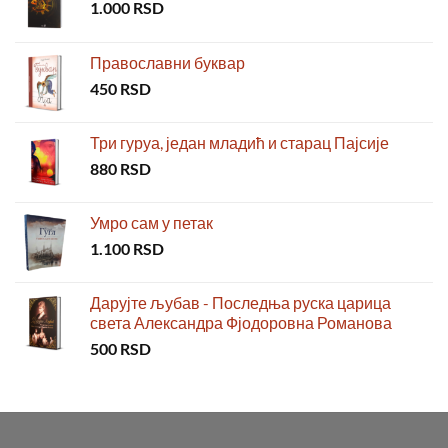
1.000
RSD
Православни буквар
450
RSD
Три гуруа, један младић и старац Пајсије
880
RSD
Умро сам у петак
1.100
RSD
Дарујте љубав - Последња руска царица
света Александра Фјодоровна Романова
500
RSD