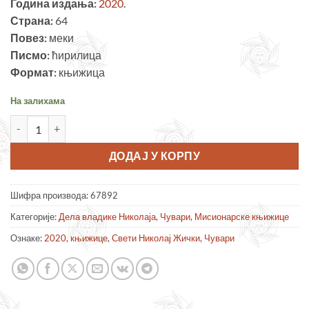
Година издања:
2020
.
Страна:
64
Повез:
меки
Писмо:
ћирилица
Формат:
књижица
На залихама
Сети се, Србине! количина
ДОДАЈ У КОРПУ
Шифра производа:
67892
Категорије:
Дела владике Николаја
,
Чувари
,
Мисионарске књижице
Ознаке:
2020
,
књижице
,
Свети Николај Жички
,
Чувари