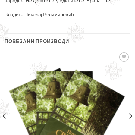
народне: Не делите се, уједините се! Браћа сте!
Владика Николај Велимировић
ПОВЕЗАНИ ПРОИЗВОДИ
Додајте
у листу
жеља