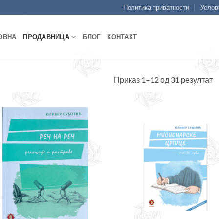
Политика приватности
Услов
ОВНА
ПРОДАВНИЦА
БЛОГ
КОНТАКТ
С
Приказ 1–12 од 31 резултат
п
н
Додајте
Дод
у листу
у ли
жеља
же