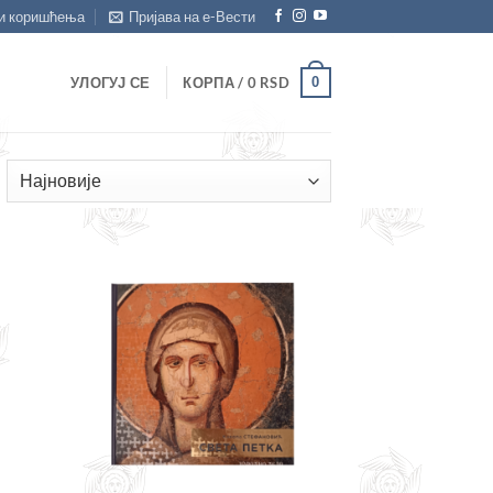
и коришћења
Пријава на е-Вести
0
УЛОГУЈ СЕ
КОРПА /
0
RSD
ортирано
о
ајновијем
ајте
Додајте
сту
у листу
ља
жеља