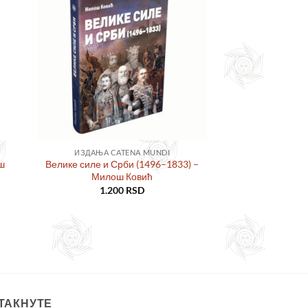
ајте
Додајте
сту
у листу
ља
жеља
ИЗДАЊА CATENA MUNDI
ш
Велике силе и Срби (1496–1833) –
Милош Ковић
1.200
RSD
ТАКНУТЕ