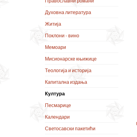
Православни романи
Духовна литература
Житија
Поклони - вино
Мемоари
Мисионарске књижице
Теологија и историја
Капитална издања
Култура
Песмарице
Календари
Светосавски пакетићи