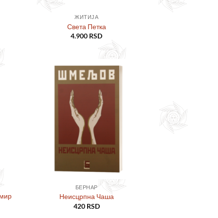
ЖИТИЈА
Света Петка
4.900
RSD
ајте
Додајте
сту
у листу
ља
жеља
БЕРНАР
Емир
Неисцрпна Чаша
420
RSD