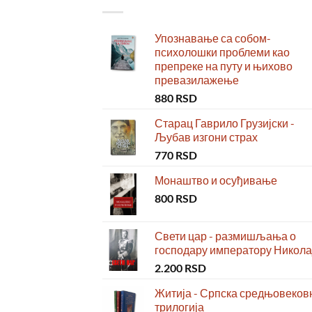
Упознавање са собом-
психолошки проблеми као
препреке на путу и њихово
превазилажење
880
RSD
Старац Гаврило Грузијски -
Љубав изгони страх
770
RSD
Монаштво и осуђивање
800
RSD
Свети цар - размишљања о
господару императору Николај
2.200
RSD
Житија - Српска средњовеков
трилогија