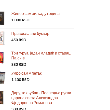
Живео сам хиљаду година
1.000
RSD
Православни буквар
450
RSD
Три гуруа, један младић и старац
Пајсије
880
RSD
Умро сам у петак
1.100
RSD
Дарујте љубав - Последња руска
царица света Александра
Фјодоровна Романова
500
RSD