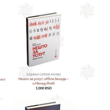
ајте
Додајте
сту
у листу
ља
жеља
ИЗДАЊА CATENA MUNDI
Нешто за успут: offline беседе –
ност
о.Ненад Илић
1.000
RSD