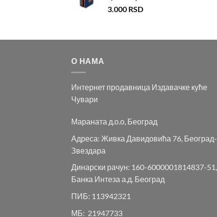
3.000
RSD
О НАМА
Интернет продавница Издавачке куће
Чувари
Мараната д.о.о, Београд
Адреса: Живка Давидовића 76, Београд-
Звездара
Динарски рачун: 160-6000001814837-51,
Банка Интеза а.д. Београд
ПИБ: 113942321
МБ: 21947733