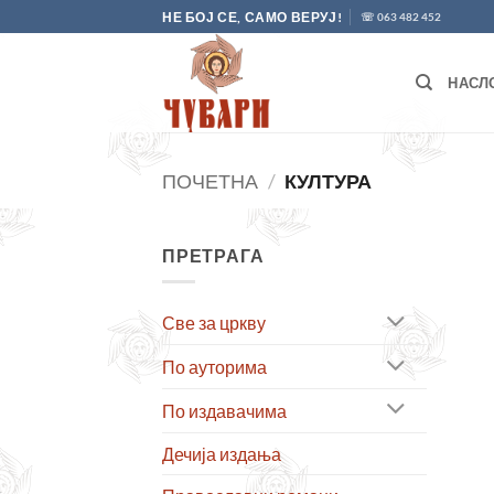
Skip
НЕ БОЈ СЕ, САМО ВЕРУЈ!
☏ 063 482 452
to
content
НАСЛ
ПОЧЕТНА
/
КУЛТУРА
ПРЕТРАГА
Све за цркву
По ауторима
По издавачима
Дечија издања