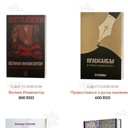
Додајте
Дод
у листу
у ли
жеља
же
О ДОСТОЈЕВСКОМ
О ДОСТОЈЕВСКОМ
Велики Инквизитор
Православље и руска књижев
800
RSD
600
RSD