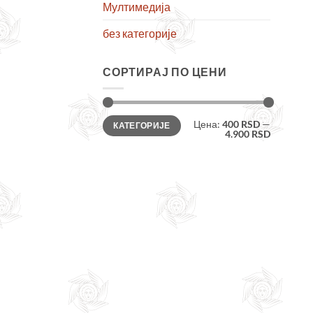
Мултимедија
без категорије
СОРТИРАЈ ПО ЦЕНИ
Минимална
Максимална
Цена:
400 RSD
—
КАТЕГОРИЈЕ
цена
цена
4.900 RSD