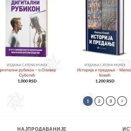
Додајте
Дод
у листу
у ли
жеља
же
ИЗДАЊА CATENA MUNDI
ИЗДАЊА CATENA MUNDI
игитални рубикон – о.Оливер
Историја и предање – Мило
Суботић
Ковић
1.000
RSD
1.200
RSD
1
2
3
НАЈПРОДАВАНИЈЕ
ИС