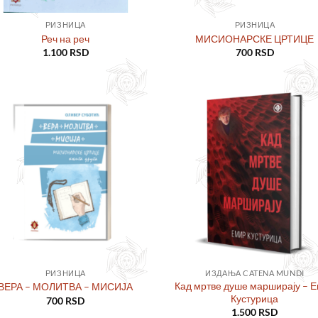
РИЗНИЦА
РИЗНИЦА
Реч на реч
МИСИОНАРСКЕ ЦРТИЦЕ
1.100
RSD
700
RSD
Додајте
Дод
у листу
у ли
жеља
же
РИЗНИЦА
ИЗДАЊА CATENA MUNDI
Кад мртве душе марширају – 
ВЕРА – МОЛИТВА – МИСИЈА
Кустурица
700
RSD
1.500
RSD