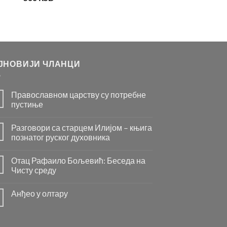
ЈНОВИЈИ ЧЛАНЦИ
Православном царству су потребне
пустиње
Нема
коментара
Разговори са старцем Илијом – књига
на
Православном
познатог руског духовника
царству
су
Нема
потребне
коментара
Отац Рафаило Бољевић: Беседа на
пустиње
на
Разговори
Чисту среду
са
старцем
Нема
Илијом
коментара
Анђео у олтару
–
на
књига
Отац
Нема
познатог
Рафаило
коментара
руског
Бољевић:
на
духовника
Беседа
Анђео
на