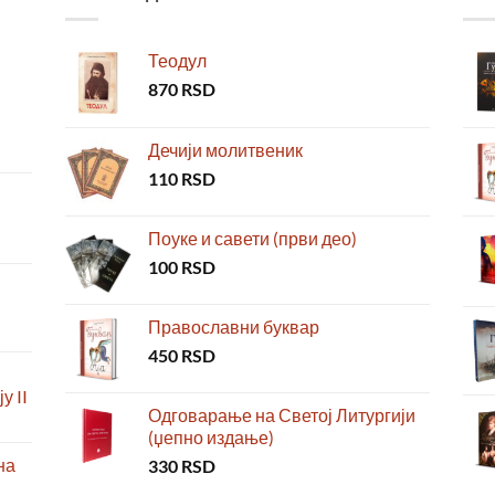
Теодул
870
RSD
Дечији молитвеник
110
RSD
Поуке и савети (први део)
100
RSD
Православни буквар
450
RSD
у II
Одговарање на Светој Литургији
(џепно издање)
на
330
RSD