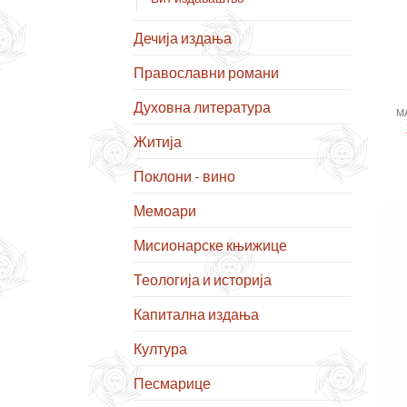
Дечија издања
Православни романи
Духовна литература
М
Житија
Поклони - вино
Мемоари
Мисионарске књижице
Теологија и историја
Капитална издања
Култура
Песмарице