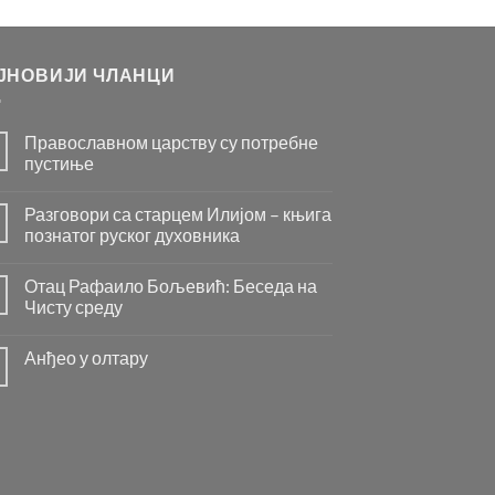
ЈНОВИЈИ ЧЛАНЦИ
Православном царству су потребне
пустиње
Нема
коментара
Разговори са старцем Илијом – књига
на
Православном
познатог руског духовника
царству
су
Нема
потребне
коментара
Отац Рафаило Бољевић: Беседа на
пустиње
на
Разговори
Чисту среду
са
старцем
Нема
Илијом
коментара
Анђео у олтару
–
на
књига
Отац
Нема
познатог
Рафаило
коментара
руског
Бољевић:
на
духовника
Беседа
Анђео
на
у
Чисту
олтару
среду