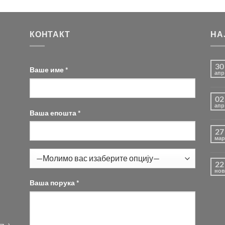
КОНТАКТ
НА
30
Ваше име *
апр
02
апр
Ваша епошта *
27
мар
22
нов
Ваша порука *