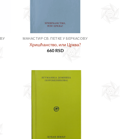
ОВУ
МАНАСТИР СВ. ПЕТКЕ У БЕРКАСОВУ
Хришћанство, или Црква?
660
RSD
ајте
Додајте
сту
у листу
ља
жеља