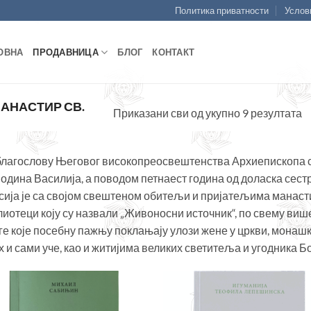
Политика приватности
Услов
ОВНА
ПРОДАВНИЦА
БЛОГ
КОНТАКТ
АНАСТИР СВ.
С
Приказани сви од укупно 9 резултата
п
н
благослову Његовог високопреосвештенства Архиепископа с
одина Василија, а поводом петнаест година од доласка сестр
сија је са својом свештеном обитељи и пријатељима манасти
лиотеци коју су назвали „Живоносни источник“, по свему виш
ге које посебну пажњу поклањају улози жене у цркви, монашк
х и сами уче, као и житијима великих светитеља и угодника Б
Додајте
Дод