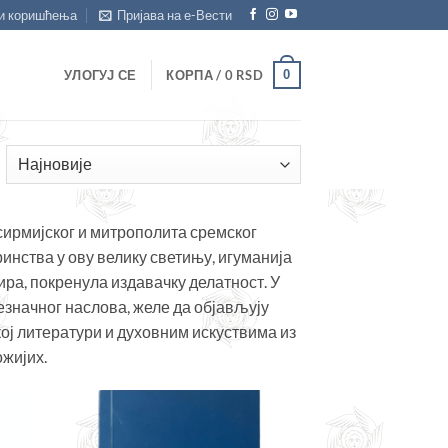
и коришћења
Пријава на е-Вести
0
УЛОГУЈ СЕ
КОРПА /
0
RSD
ортирано
о
ајновијем
ирмијског и митрополита сремског
инства у ову велику светињу, игуманија
ра, покренула издавачку делатност. У
езначног наслова, желе да објављују
ој литератури и духовним искуствима из
ожијих.
ајте
Додајте