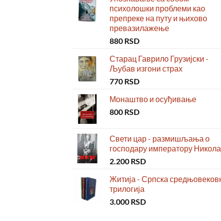
психолошки проблеми као
препреке на путу и њихово
превазилажење
880
RSD
Старац Гаврило Грузијски -
Љубав изгони страх
770
RSD
Монаштво и осуђивање
800
RSD
Свети цар - размишљања о
господару императору Николај
2.200
RSD
Житија - Српска средњовеков
трилогија
3.000
RSD