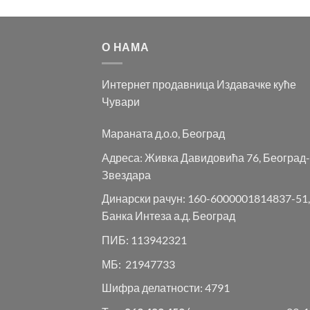
О НАМА
Интернет продавница Издавачке куће
Чувари
Мараната д.о.о, Београд
Адреса: Живка Давидовића 76, Београд-
Звездара
Динарски рачун: 160-6000001814837-51,
Банка Интеза а.д. Београд
ПИБ: 113942321
МБ: 21947733
Шифра делатности: 4791