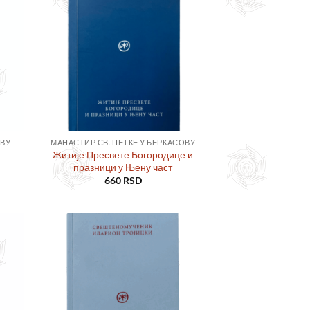
сту
у листу
ља
жеља
ОВУ
МАНАСТИР СВ. ПЕТКЕ У БЕРКАСОВУ
Житије Пресвете Богородице и
празници у Њену част
660
RSD
ајте
Додајте
сту
у листу
ља
жеља