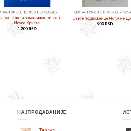
АНАСТИР СВ. ПЕТКЕ У БЕРКАСОВУ
МАНАСТИР СВ. ПЕТКЕ У БЕРКАС
следњи дани земаљског живота
Свете подвижнице Источне Цр
Исуса Христа
900
RSD
1.200
RSD
НАЈПРОДАВАНИЈЕ
ИС
Теодул