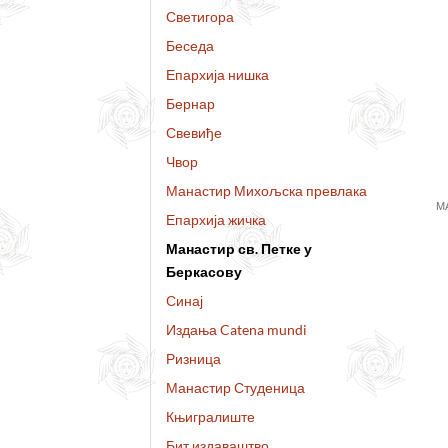
Светигора
Беседа
Епархија нишка
Бернар
Свевиђе
Чвор
Манастир Михољска превлака
М
Епархија жичка
Манастир св. Петке у
Беркасову
Синај
Издања Catena mundi
Ризница
Манастир Студеница
Књигралиште
Бит издаваштво