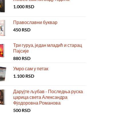
1.000
RSD
Православни буквар
450
RSD
Три гуруа, један младић и старац
Пајсије
880
RSD
Умро сам у петак
1.100
RSD
Дарујте љубав - Последња руска
царица света Александра
Фјодоровна Романова
500
RSD