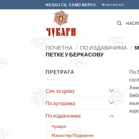
Skip
НЕ БОЈ СЕ, САМО ВЕРУЈ!
☏ 063 482 452
to
content
НАСЛ
ПОЧЕТНА
/
ПО ИЗДАВАЧИМА
/
М
ПЕТКЕ У БЕРКАСОВУ
ПРЕТРАГА
По 
госп
Ани
Све за цркву
биб
књи
По ауторима
који
По издавачима
Чувари
Манастир Подмаине