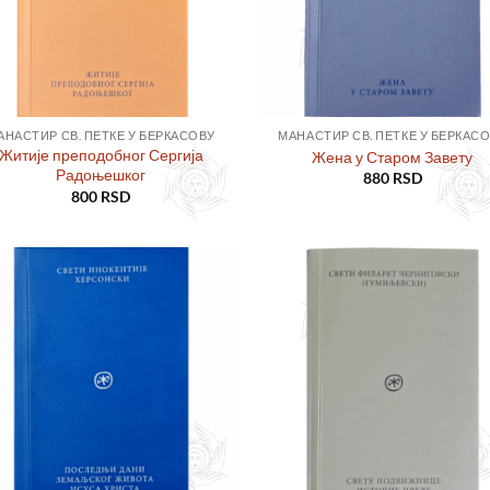
АНАСТИР СВ. ПЕТКЕ У БЕРКАСОВУ
МАНАСТИР СВ. ПЕТКЕ У БЕРКАС
Житије преподобног Сергија
Жена у Старом Завету
Радоњешког
880
RSD
800
RSD
Додајте
Дод
у листу
у ли
жеља
же