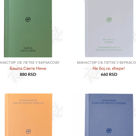
у листу
у ли
жеља
же
АНАСТИР СВ. ПЕТКЕ У БЕРКАСОВУ
МАНАСТИР СВ. ПЕТКЕ У БЕРКАС
Башта Свете Нине
Не бој се, кћери!
880
RSD
660
RSD
Додајте
Дод
у листу
у ли
жеља
же