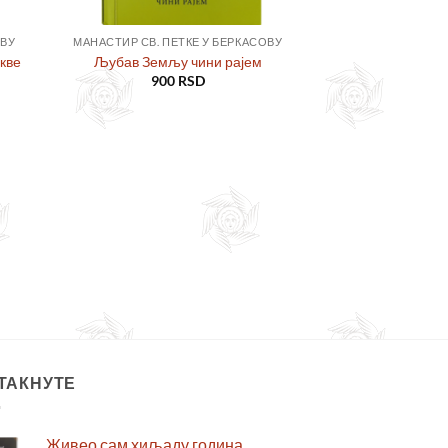
ОВУ
МАНАСТИР СВ. ПЕТКЕ У БЕРКАСОВУ
кве
Љубав Земљу чини рајем
900
RSD
ТАКНУТЕ
Живео сам хиљаду година