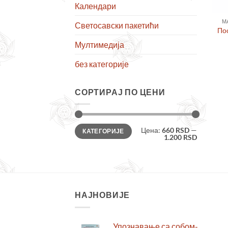
Календари
М
Светосавски пакетићи
По
Мултимедија
без категорије
СОРТИРАЈ ПО ЦЕНИ
Минимална
Максимална
Цена:
660 RSD
—
КАТЕГОРИЈЕ
цена
цена
1.200 RSD
НАЈНОВИЈЕ
Упознавање са собом-