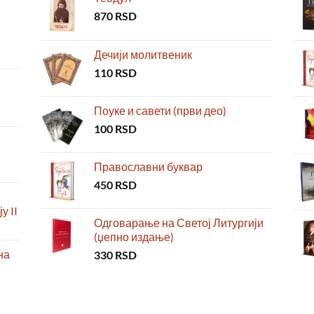
870
RSD
Дечији молитвеник
110
RSD
Поуке и савети (први део)
100
RSD
Православни буквар
450
RSD
у II
Одговарање на Светој Литургији
(џепно издање)
на
330
RSD