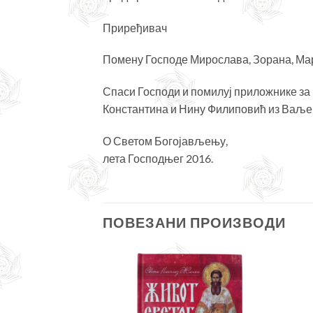
Приређивач
Помену Господе Мирослава, Зорана, Марк
Спаси Господи и помилуј приложнике за
Константина и Нину Филиповић из Ваљев
О Светом Богојављењу,
лета Господњег 2016.
ПОВЕЗАНИ ПРОИЗВОДИ
Додајте
Додајте
у листу
у листу
жеља
жеља