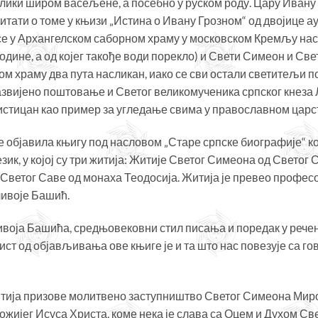
елики широм васељене, а посебно у руском роду. Цару Ивану
итати о томе у књизи „Истина о Ивану Грозном“ од двојице 
а се у Архангелском саборном храму у московском Кремљу нас
године, а од којег такође води порекло) и Свети Симеон и С
вом храму два пута насликан, иако се сви остали светитељи 
развијено поштовање и Светог великомученика српског кнеза Л
е истицан као пример за угледање свима у православном царс
е објавила књигу под насловом „Старе српске биографије“ ко
зик, у којој су три житија: Житије Светог Симеона од Светог
ветог Саве од монаха Теодосија. Житија је превео професо
ливоје Башић.
ја Башића, средњовековни стил писања и поредак у речени
т од објављивања ове књиге је и та што нас повезује са гов
житија призове молитвено заступништво Светог Симеона Миро
жијег Исуса Христа, коме нека је слава са Оцем и Духом Све