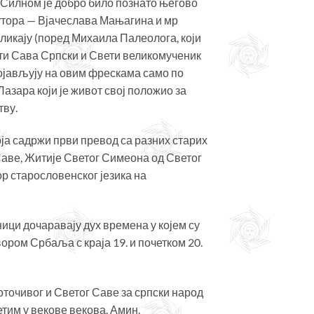
 Силном је добро било познато његово
аутора — Вјачеслава Мањагина и мр
ликају (поред Михаила Палеолога, који
вети Сава Српски и Свети великомученик
појављују на овим фрескама само по
азара који је живот свој положио за
тву.
ја садржи први превод са разних старих
 Саве, Житије Светог Симеона од Светог
р старословенског језика на
ци дочаравају дух времена у којем су
ором Србаља с краја 19. и почетком 20.
точивог и Светог Саве за српски народ
тим у векове векова. Амин.