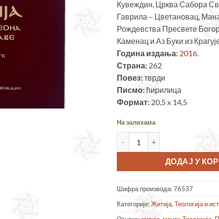
Кувеждин, Црква Сабора Св
Гаврила – Цветановац, Ман
Рождевства Пресвете Бого
Каменац и Аз Буки из Крагуј
Година издања:
2016
.
Страна:
262
Повез:
тврди
Писмо:
ћирилица
Формат:
20,5 x 14,5
На залихама
Житија – Српска средњовеков
ДОДАЈ У КО
Шифра производа:
76537
Категорије:
Житија
,
Теологија и ис