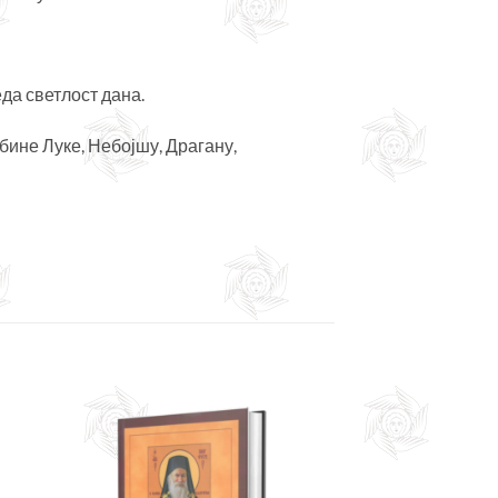
да светлост дана.
ине Луке, Небојшу, Драгану,
јте
Додајте
сту
у листу
ља
жеља