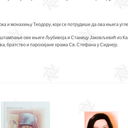
а и монахињу Теодору, који се потрудише да ова књига угле
 штампање ове књиге Љубивоја и Станицу Јаковљевић из Каб
а, братство и парохијане храма Св. Стефана у Сиднеју.
Додајте
Дода
у листу
у ли
жеља
же