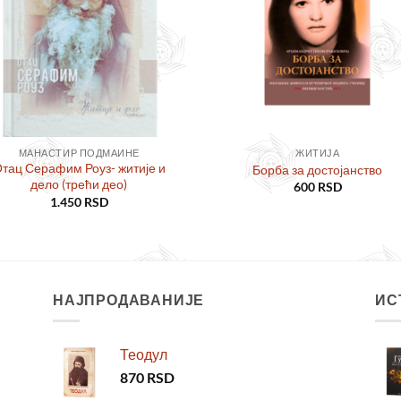
МАНАСТИР ПОДМАИНЕ
ЖИТИЈА
тац Серафим Роуз- житије и
Борба за достојанство
дело (трећи део)
600
RSD
1.450
RSD
НАЈПРОДАВАНИЈЕ
ИС
Теодул
870
RSD