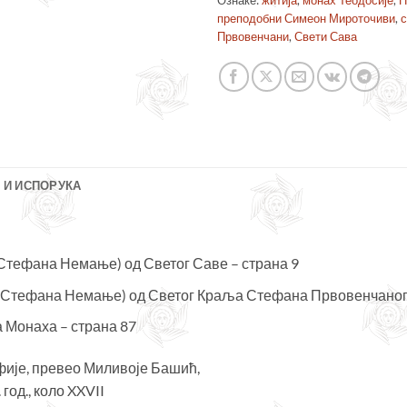
Ознаке:
житија
,
монах Теодосије
,
П
преподобни Симеон Мироточиви
,
с
Првовенчани
,
Свети Сава
 И ИСПОРУКА
(Стефана Немање) од Светог Саве – страна 9
г (Стефана Немање) од Светог Краља Стефана Првовенчаног 
а Монаха – страна 87
фије, превео Миливоје Башић,
од., коло XXVII