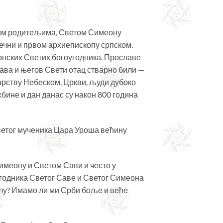
рним родитељима, Светом Симеону
ечни и првом архиепископу српском.
рпских Светих богоугодника. Прославе
ава и његов Свети отац стварно били —
арству Небеском, Цркви, људи дубоко
бине и дан данас су након 800 година
ветог мученика Цара Уроша већину
имеону и Светом Сави и често у
угодника Светог Саве и Светог Симеона
слу? Имамо ли ми Срби боље и веће