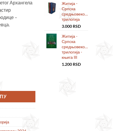
етог Архангела
Житија -
Српска
астир
средњовековна
родице –
трилогија
евца.
3.000
RSD
Житија -
Српска
средњовековна
трилогија -
књига III
1.200
RSD
на трилогија – књига I количина
РПУ
торија