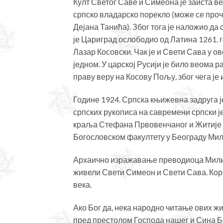
Култ Светог Саве и Симеона је заиста в
српско владарско порекло (може се проч
Дејана Танића). Због тога је наложио д
је Цариград ослободио од Латина 1261. 
Лазар Косовски. Чак је и Свети Сава у о
једном. У царској Русији је било веома 
праву веру на Косову Пољу, због чега ј
Године 1924. Српска књижевна задруга ј
српских рукописа на савремени српски је
краља Стефана Првовенчаног и Житије С
Богословском факултету у Београду Ми
Архаично изражавање преводиоца Миливо
живели Свети Симеон и Свети Сава. Корис
века.
Ако Бог да, нека народно читање ових 
пред престолом Господа нашег и Сина Бо