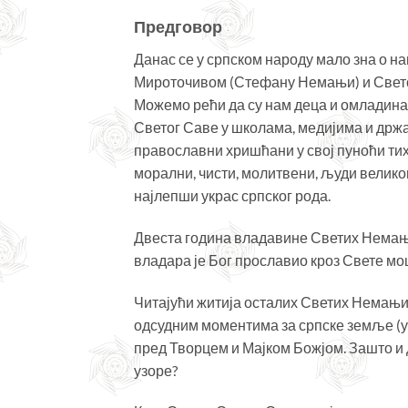
Предговор
Данас се у српском народу мало зна о 
Мироточивом (Стефану Немањи) и Светом
Можемо рећи да су нам деца и омладина
Светог Саве у школама, медијима и држа
православни хришћани у свој пуноћи тих
морални, чисти, молитвени, људи великог
најлепши украс српског рода.
Двеста година владавине Светих Немањи
владара је Бог прославио кроз Свете мо
Читајући житија осталих Светих Немањић
одсудним моментима за српске земље (у
пред Творцем и Мајком Божјом. Зашто и 
узоре?