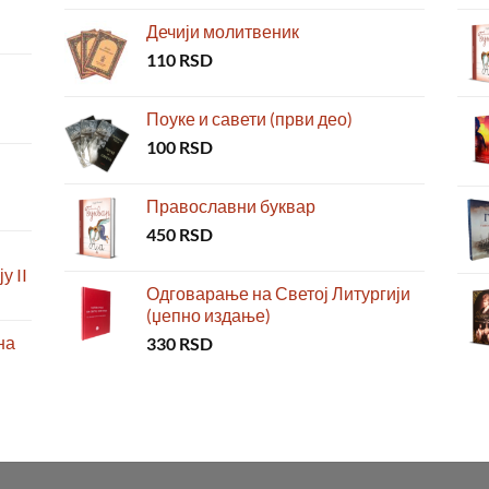
Дечији молитвеник
110
RSD
Поуке и савети (први део)
100
RSD
Православни буквар
450
RSD
у II
Одговарање на Светој Литургији
(џепно издање)
на
330
RSD