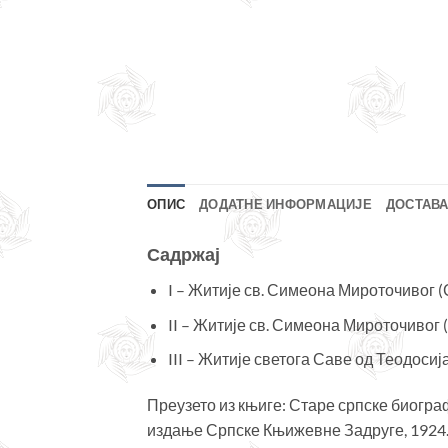
ОПИС
ДОДАТНЕ ИНФОРМАЦИЈЕ
ДОСТАВА
Садржај
I – Житије св. Симеона Мироточивог 
II – Житије св. Симеона Мироточиво
III – Житије светога Саве од Теодосиј
Преузето из књиге: Старе српске биогра
издање Српске Књижевне Задруге, 1924. г