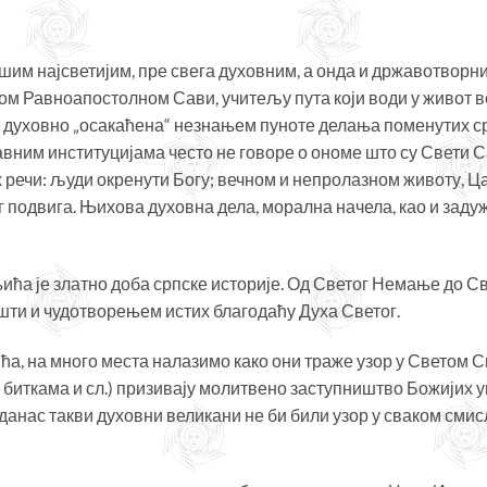
нашим најсветијим, пре свега духовним, а онда и државотво
 Равноапостолном Сави, учитељу пута који води у живот в
 духовно „осакаћена“ незнањем пуноте делања поменутих с
вним институцијама често не говоре о ономе што су Свети С
 речи: људи окренути Богу; вечном и непролазном животу, Ц
 подвига. Њихова духовна дела, морална начела, као и задуж
ћа је златно доба српске историје. Од Светог Немање до С
шти и чудотворењем истих благодаћу Духа Светог.
а, на много места налазимо како они траже узор у Светом С
 биткама и сл.) призивају молитвено заступништво Божијих 
данас такви духовни великани не би били узор у сваком сми