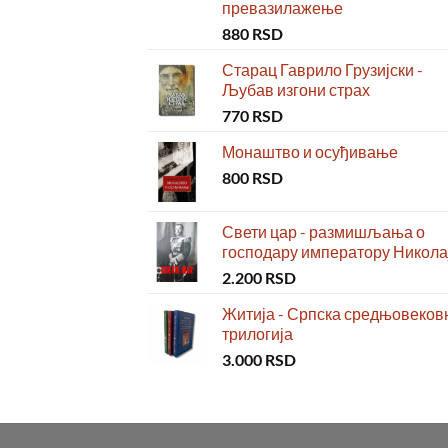
превазилажење
880
RSD
Старац Гаврило Грузијски -
Љубав изгони страх
770
RSD
Монаштво и осуђивање
800
RSD
Свети цар - размишљања о
господару императору Николај
2.200
RSD
Житија - Српска средњовеков
трилогија
3.000
RSD