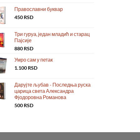
Православни буквар
450
RSD
Три гуруа, један младић и старац
Пајсије
880
RSD
Умро сам у петак
1.100
RSD
Дарујте љубав - Последња руска
царица света Александра
Фјодоровна Романова
500
RSD