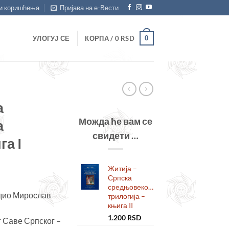
и коришћења
Пријава на е-Вести
0
УЛОГУЈ СЕ
КОРПА /
0
RSD
а
Можда ће вам се
а
свидети …
га I
Житија –
Српска
средњовековна
едио Мирослав
трилогија –
књига II
1.200
RSD
 Саве Српског –