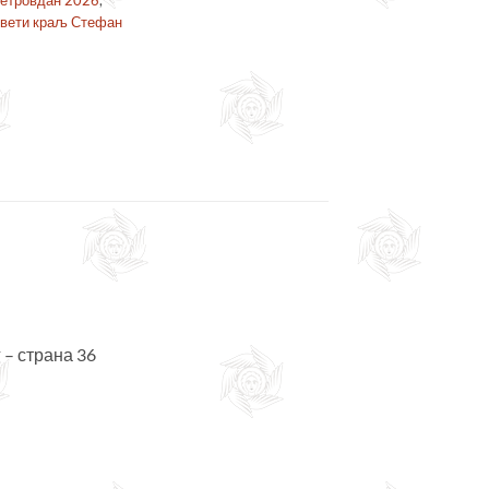
етровдан 2026
,
вети краљ Стефан
– страна 36