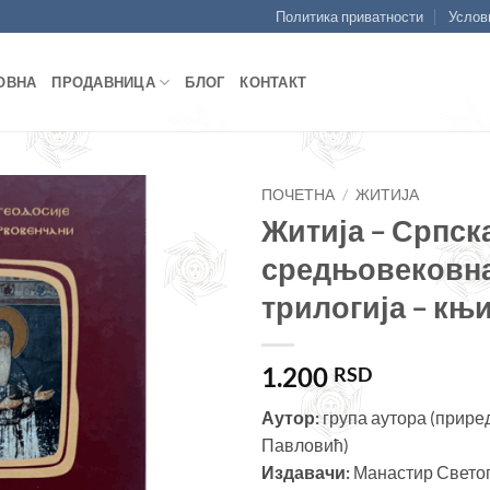
Политика приватности
Услов
ОВНА
ПРОДАВНИЦА
БЛОГ
КОНТАКТ
ПОЧЕТНА
/
ЖИТИЈА
Житија – Српск
Додајте
средњовековн
у листу
жеља
трилогија – књи
1.200
RSD
Аутор:
група аутора (прир
Павловић)
Издавачи:
Манастир Светог