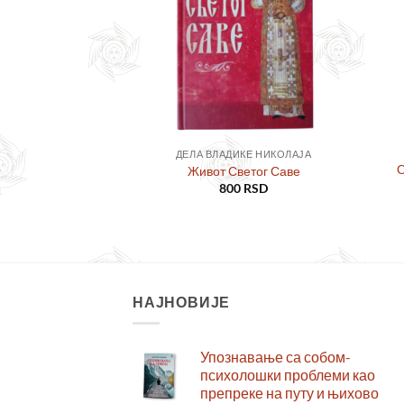
ЛИТЕРАТУРА
ДЕЛА ВЛАДИКЕ НИКОЛАЈА
О
ди сва земљо
Живот Светог Саве
0
RSD
800
RSD
НАЈНОВИЈЕ
Упознавање са собом-
психолошки проблеми као
препреке на путу и њихово