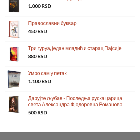
1.000
RSD
Православни буквар
450
RSD
Три гуруа, један младић и старац Пајсије
880
RSD
Умро сам у петак
1.100
RSD
Дарујте љубав - Последња руска царица
света Александра Фјодоровна Романова
500
RSD