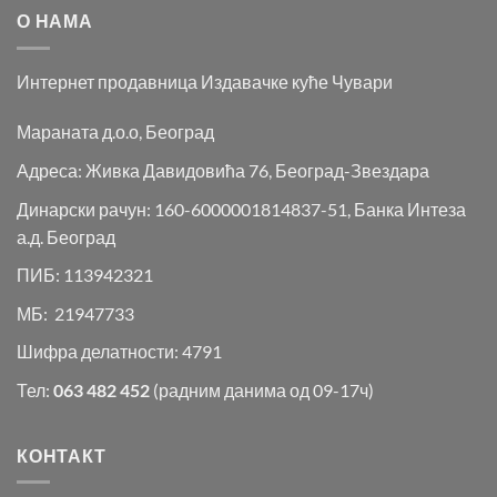
О НАМА
Интернет продавница Издавачке куће Чувари
Мараната д.о.о, Београд
Адреса: Живка Давидовића 76, Београд-Звездара
Динарски рачун: 160-6000001814837-51, Банка Интеза
а.д. Београд
ПИБ: 113942321
МБ: 21947733
Шифра делатности: 4791
Тел:
063 482 452
(радним данима од 09-17ч)
КОНТАКТ