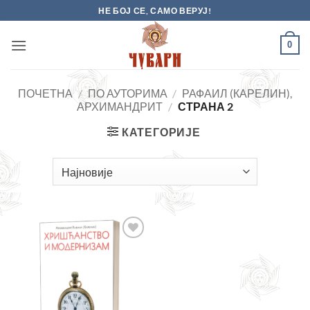
Skip
НЕ БОЈ СЕ, САМО ВЕРУЈ!
to
content
0
ПОЧЕТНА
/
ПО АУТОРИМА
/
РАФАИЛ (КАРЕЛИН),
АРХИМАНДРИТ
/
СТРАНА 2
КАТЕГОРИЈЕ
Додајте
у листу
жеља