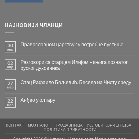
НАЈНОВИЈИ ЧЛАНЦИ
Православном царству су потребне пустиње
30
апр
Нема
коментара
на
Разговори са старцем Илијом – књига познатог
02
Православном
царству
апр
руског духовника
су
Нема
потребне
коментара
пустиње
Отац Рафаило Бољевић: Беседа на Чисту среду
27
на
Разговори
мар
Нема
са
коментара
старцем
на
Илијом
Анђео у олтару
22
Отац
–
Рафаило
нов
књига
Нема
Бољевић:
познатог
коментара
Беседа
на
руског
на
Анђео
духовника
Чисту
у
среду
КОНТАКТ
МОЈ НАЛОГ
ПРОДАВНИЦА
УСЛОВИ КОРИШЋЕЊА
олтару
ПОЛИТИКА ПРИВАТНОСТИ
Copyright 2026 ©
Чувари
- Израда сајта
Маран ата доо