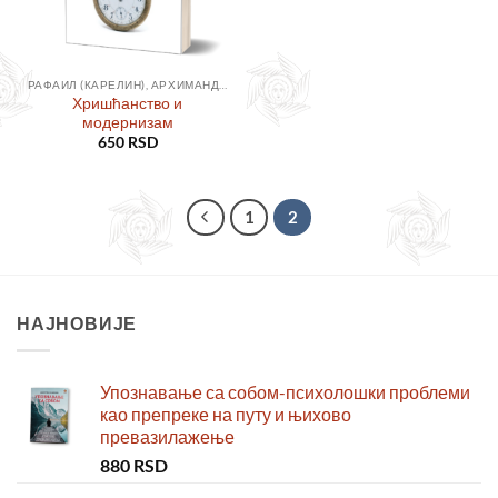
РАФАИЛ (КАРЕЛИН), АРХИМАНДРИТ
Хришћанство и
модернизам
650
RSD
1
2
НАЈНОВИЈЕ
Упознавање са собом-психолошки проблеми
као препреке на путу и њихово
превазилажење
880
RSD