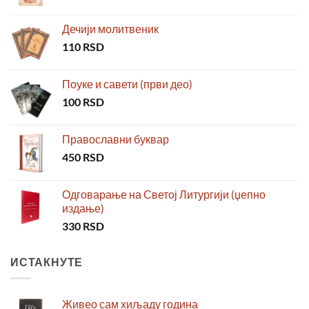
Дечији молитвеник
110
RSD
Поуке и савети (први део)
100
RSD
Православни буквар
450
RSD
Одговарање на Светој Литургији (џепно
издање)
330
RSD
ИСТАКНУТЕ
Живео сам хиљаду година