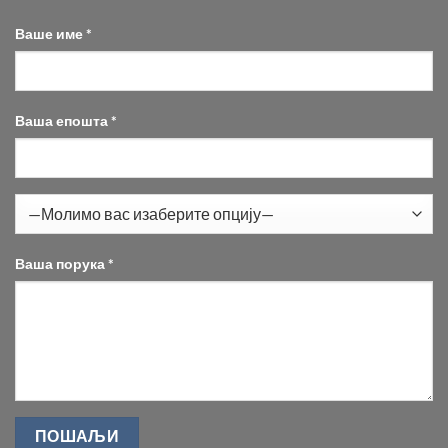
Ваше име *
Ваша епошта *
Ваша порука *