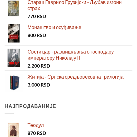
Старац Гаврило Грузијски - Љубав изгони
страх
770
RSD
Монаштво и осуђивање
800
RSD
Свети цар - размишљања о господару
императору Николају II
2.200
RSD
Житија - Српска средњовековна трилогија
3.000
RSD
НАЈПРОДАВАНИЈЕ
Теодул
870
RSD