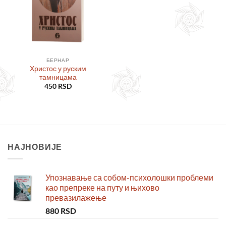
БЕРНАР
Христос у руским
тамницама
450
RSD
НАЈНОВИЈЕ
Упознавање са собом-психолошки проблеми
као препреке на путу и њихово
превазилажење
880
RSD