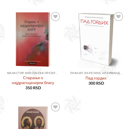
Додајте
Додајте
у листу
у листу
жеља
жеља
МАНАСТИР МИХОЉСКА ПРЕВЛАКА
РАФАИЛ (КАРЕЛИН), АРХИМАНДРИТ
Старање о
Пад гордих
најдрагоценијем благу
300
RSD
350
RSD
Додајте
у листу
жеља