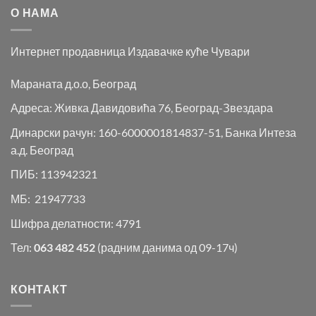
О НАМА
Интернет продавница Издавачке куће Чувари
Мараната д.о.о, Београд
Адреса: Живка Давидовића 76, Београд-Звездара
Динарски рачун: 160-6000001814837-51, Банка Интеза
а.д. Београд
ПИБ: 113942321
МБ: 21947733
Шифра делатности: 4791
Тел:
063 482 452
(радним данима од 09-17ч)
КОНТАКТ