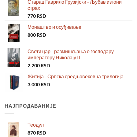
Старац Гаврило Грузијски - Љубав изгони
страх
770
RSD
Монаштво и осуђивање
800
RSD
Свети цар - размишљања о господару
императору Николају II
2.200
RSD
Житија - Српска средњовековна трилогија
3.000
RSD
НАЈПРОДАВАНИЈЕ
Теодул
870
RSD