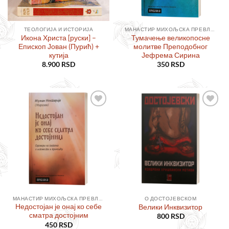
ТЕОЛОГИЈА И ИСТОРИЈА
МАНАСТИР МИХОЉСКА ПРЕВЛАКА
Икона Христа [руски] –
Тумачење великопосне
Епископ Јован (Пурић) +
молитве Преподобног
кутија
Јефрема Сирина
8.900
RSD
350
RSD
Додајте
Додајте
у листу
у листу
жеља
жеља
МАНАСТИР МИХОЉСКА ПРЕВЛАКА
О ДОСТОЈЕВСКОМ
Недостојан је онај ко себе
Велики Инквизитор
сматра достојним
800
RSD
450
RSD