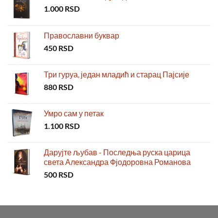
1.000
RSD
Православни буквар
450
RSD
Три гуруа, један младић и старац Пајсије
880
RSD
Умро сам у петак
1.100
RSD
Дарујте љубав - Последња руска царица
света Александра Фјодоровна Романова
500
RSD