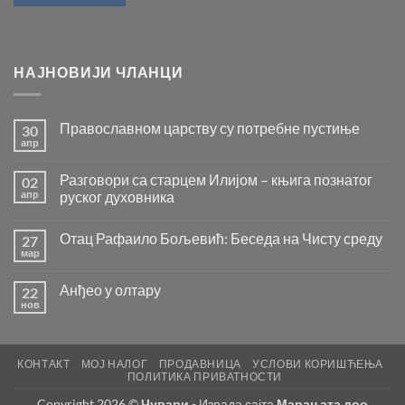
НАЈНОВИЈИ ЧЛАНЦИ
Православном царству су потребне пустиње
30
апр
Нема
коментара
на
Разговори са старцем Илијом – књига познатог
02
Православном
царству
апр
руског духовника
су
Нема
потребне
коментара
пустиње
Отац Рафаило Бољевић: Беседа на Чисту среду
27
на
Разговори
мар
Нема
са
коментара
старцем
на
Илијом
Анђео у олтару
22
Отац
–
Рафаило
нов
књига
Нема
Бољевић:
познатог
коментара
Беседа
на
руског
на
Анђео
духовника
Чисту
у
среду
КОНТАКТ
МОЈ НАЛОГ
ПРОДАВНИЦА
УСЛОВИ КОРИШЋЕЊА
олтару
ПОЛИТИКА ПРИВАТНОСТИ
Copyright 2026 ©
Чувари
- Израда сајта
Маран ата доо