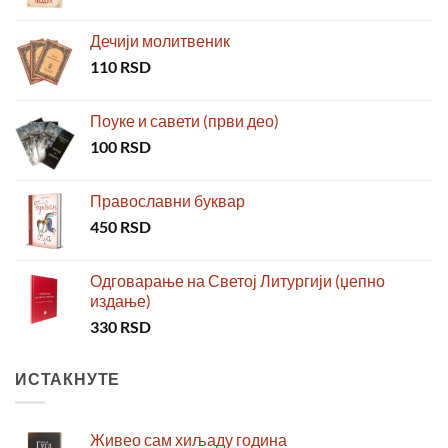
Дечији молитвеник
110
RSD
Поуке и савети (први део)
100
RSD
Православни буквар
450
RSD
Одговарање на Светој Литургији (џепно
издање)
330
RSD
ИСТАКНУТЕ
Живео сам хиљаду година