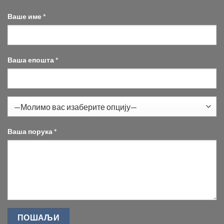
Ваше име *
Ваша епошта *
Ваша порука *