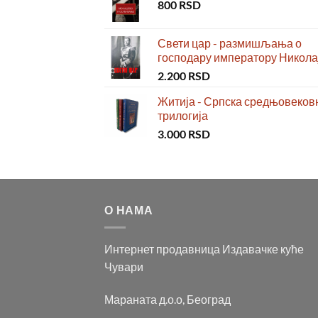
800
RSD
Свети цар - размишљања о
господару императору Николај
2.200
RSD
Житија - Српска средњовеков
трилогија
3.000
RSD
О НАМА
Интернет продавница Издавачке куће
Чувари
Мараната д.о.о, Београд