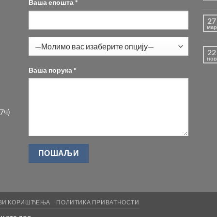
Ваша епошта *
27
мар
22
нов
Ваша порука *
7ч)
ВИ КОРИШЋЕЊА
ПОЛИТИКА ПРИВАТНОСТИ
н ата доо