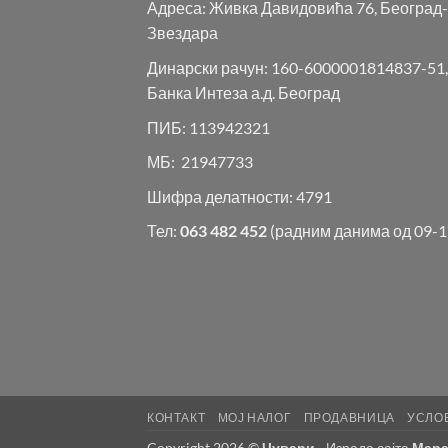
Адреса: Живка Давидовића 76, Београд-
Звездара
Динарски рачун: 160-6000001814837-51,
Банка Интеза а.д. Београд
ПИБ: 113942321
МБ: 21947733
Шифра делатности: 4791
Тел:
063 482 452
(радним данима од 09-1
КОНТАКТ
МОЈ НАЛОГ
ПРОДАВНИЦА
УСЛО
Copyright 2026 ©
Чувари
- Израда сајта
Мара