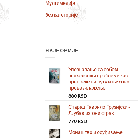
Мултимедија
без категорије
НАЈНОВИЈЕ
Упознавање са собом-
психолошки проблеми као
препреке на путу и њихово
превазилажење
880
RSD
Старац Гаврило Грузијски -
Љубав изгони страх
770
RSD
Монаштво и осуђивање