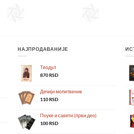
НАЈПРОДАВАНИЈЕ
ИС
Теодул
870
RSD
Дечији молитвеник
110
RSD
Поуке и савети (први део)
100
RSD