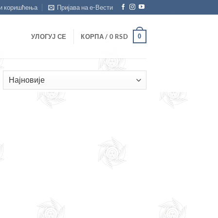
и коришћења
Пријава на е-Вести
0
УЛОГУЈ СЕ
КОРПА /
0
RSD