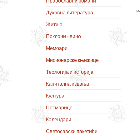
Православни романи
М
Духовна литература
Житија
Поклони - вино
Мемоари
Мисионарске књижице
Теологија и историја
Капитална издања
Култура
Песмарице
Календари
Светосавски пакетићи