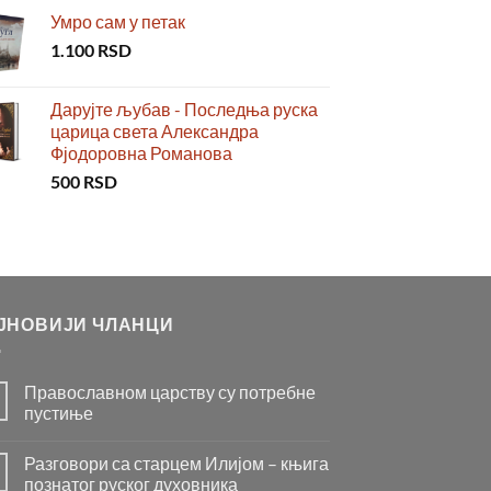
Умро сам у петак
1.100
RSD
Дарујте љубав - Последња руска
царица света Александра
Фјодоровна Романова
500
RSD
ЈНОВИЈИ ЧЛАНЦИ
Православном царству су потребне
пустиње
Нема
коментара
Разговори са старцем Илијом – књига
на
Православном
познатог руског духовника