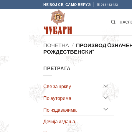
Skip
НЕ БОЈ СЕ, САМО ВЕРУЈ!
☏ 063 482 452
to
content
НАСЛ
ПОЧЕТНА
/
ПРОИЗВОД OЗНАЧЕН
РОЖДЕСТВЕНСКИ“
ПРЕТРАГА
Све за цркву
По ауторима
По издавачима
Дечија издања