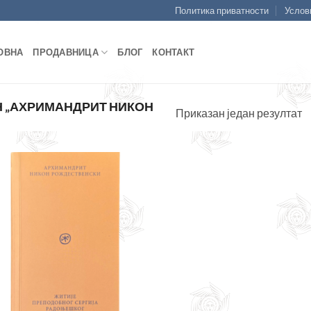
Политика приватности
Услов
ОВНА
ПРОДАВНИЦА
БЛОГ
КОНТАКТ
 „АХРИМАНДРИТ НИКОН
Приказан један резултат
Додајте
у листу
жеља