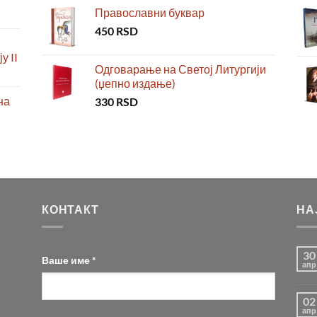
Православни буквар
450
RSD
у II
Одговарање на Светој Литургији
(џепно издање)
на
330
RSD
КОНТАКТ
НА
30
Ваше име *
апр
02
апр