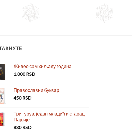
ТАКНУТЕ
Живео сам хиљаду година
1.000
RSD
Православни буквар
450
RSD
Три гуруа, један младић и старац
Пајсије
880
RSD