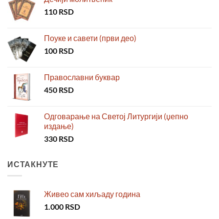
110
RSD
Поуке и савети (први део)
100
RSD
Православни буквар
450
RSD
Одговарање на Светој Литургији (џепно
издање)
330
RSD
ИСТАКНУТЕ
Живео сам хиљаду година
1.000
RSD