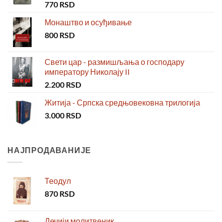
770
RSD
Монаштво и осуђивање
800
RSD
Свети цар - размишљања о господару
императору Николају II
2.200
RSD
Житија - Српска средњовековна трилогија
3.000
RSD
НАЈПРОДАВАНИЈЕ
Теодул
870
RSD
Дечији молитвеник