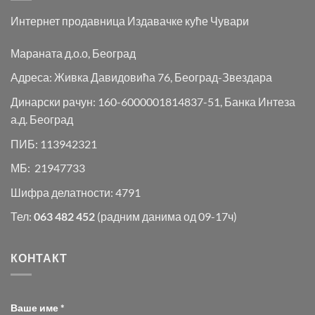
Интернет продавница Издавачке куће Чувари
Мараната д.о.о, Београд
Адреса: Живка Давидовића 76, Београд-Звездара
Динарски рачун: 160-6000001814837-51, Банка Интеза
а.д. Београд
ПИБ: 113942321
МБ: 21947733
Шифра делатности: 4791
Тел:
063 482 452
(радним данима од 09-17ч)
КОНТАКТ
Ваше име *