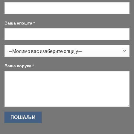
Ваша епошта *
Ваша порука *