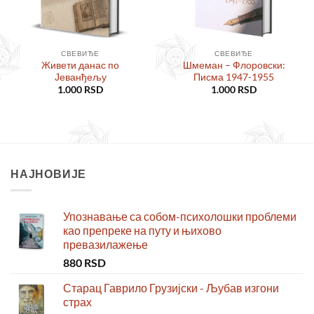
СВЕВИЂЕ
СВЕВИЂЕ
Живети данас по
Шмеман – Флоровски:
Јеванђељу
Писма 1947-1955
1.000
RSD
1.000
RSD
НАЈНОВИЈЕ
Упознавање са собом-психолошки проблеми
као препреке на путу и њихово
превазилажење
880
RSD
Старац Гаврило Грузијски - Љубав изгони
страх