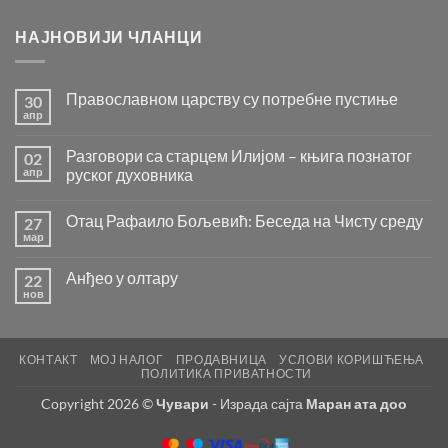
НАЈНОВИЈИ ЧЛАНЦИ
Православном царству су потребне пустиње
30
апр
Нема
коментара
на
Разговори са старцем Илијом – књига познатог
02
Православном
царству
апр
руског духовника
су
Нема
потребне
коментара
пустиње
Отац Рафаило Бољевић: Беседа на Чисту среду
27
на
Разговори
мар
Нема
са
коментара
старцем
на
Илијом
Анђео у олтару
22
Отац
–
Рафаило
нов
књига
Нема
Бољевић:
познатог
коментара
Беседа
на
руског
на
Анђео
духовника
Чисту
у
среду
КОНТАКТ
МОЈ НАЛОГ
ПРОДАВНИЦА
УСЛОВИ КОРИШЋЕЊА
олтару
ПОЛИТИКА ПРИВАТНОСТИ
Copyright 2026 ©
Чувари
- Израда сајта
Маран ата доо