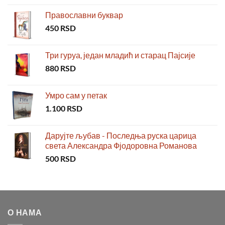
Православни буквар
450
RSD
Три гуруа, један младић и старац Пајсије
880
RSD
Умро сам у петак
1.100
RSD
Дарујте љубав - Последња руска царица
света Александра Фјодоровна Романова
500
RSD
О НАМА