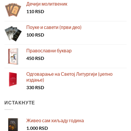
Дечији молитвеник
110
RSD
Поуке и савети (први део)
100
RSD
Православни буквар
450
RSD
Одговарање на Светој Литургији (џепно
издање)
330
RSD
ИСТАКНУТЕ
Живео сам хиљаду година
1.000
RSD