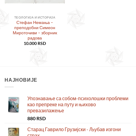
ТЕОЛОГИЈА И ИСТОРИЈА
Стефан Немања –
преподобни Симеон
Мироточиви – зборник
радова
10.000
RSD
НАЈНОВИЈЕ
Упознавање са собом-психолошки проблеми
као препреке на путу и њихово
превазилажење
880
RSD
Старац Гаврило Грузијски - Љубав изгони
страх