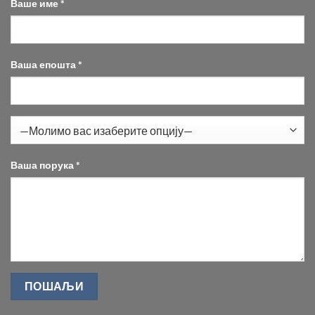
Ваше име *
Ваша епошта *
Ваша порука *