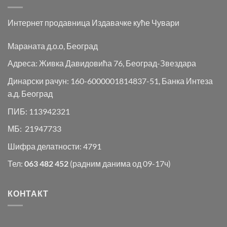
Интернет продавница Издавачке куће Чувари
Мараната д.о.о, Београд
Адреса: Живка Давидовића 76, Београд-Звездара
Динарски рачун: 160-6000001814837-51, Банка Интеза
а.д. Београд
ПИБ: 113942321
МБ: 21947733
Шифра делатности: 4791
Тел:
063 482 452
(радним данима од 09-17ч)
КОНТАКТ