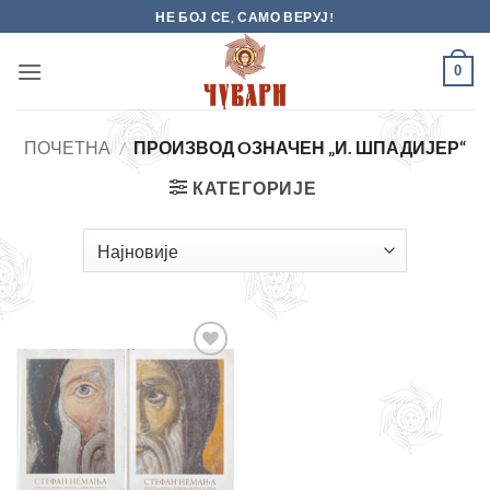
Skip
НЕ БОЈ СЕ, САМО ВЕРУЈ!
to
content
0
ПОЧЕТНА
/
ПРОИЗВОД OЗНАЧЕН „И. ШПАДИЈЕР“
КАТЕГОРИЈЕ
Додајте
у листу
жеља