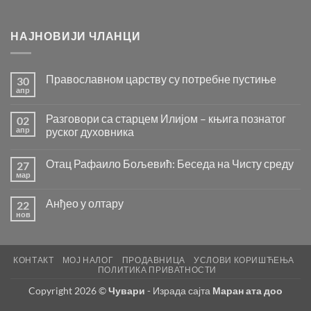
НАЈНОВИЈИ ЧЛАНЦИ
Православном царству су потребне пустиње
30
апр
Нема
коментара
на
Разговори са старцем Илијом – књига познатог
02
Православном
царству
апр
руског духовника
су
Нема
потребне
коментара
пустиње
Отац Рафаило Бољевић: Беседа на Чисту среду
27
на
Разговори
мар
Нема
са
коментара
старцем
на
Илијом
Анђео у олтару
22
Отац
–
Рафаило
нов
књига
Нема
Бољевић:
познатог
коментара
Беседа
на
руског
на
Анђео
духовника
Чисту
у
среду
КОНТАКТ
МОЈ НАЛОГ
ПРОДАВНИЦА
УСЛОВИ КОРИШЋЕЊА
олтару
ПОЛИТИКА ПРИВАТНОСТИ
Copyright 2026 ©
Чувари
- Израда сајта
Маран ата доо