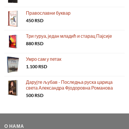
Православни буквар
450
RSD
Три гуруа, један младић и старац Пајсије
880
RSD
Умро сам у петак
1.100
RSD
Дарујте љубав - Последња руска царица
света Александра Фјодоровна Романова
500
RSD
О НАМА