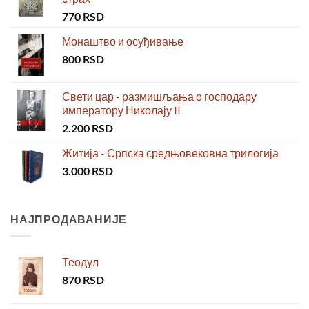
770
RSD
Монаштво и осуђивање
800
RSD
Свети цар - размишљања о господару
императору Николају II
2.200
RSD
Житија - Српска средњовековна трилогија
3.000
RSD
НАЈПРОДАВАНИЈЕ
Теодул
870
RSD