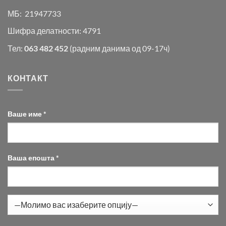
МБ: 21947733
Шифра делатности: 4791
Тел:
063 482 452
(радним данима од 09-17ч)
КОНТАКТ
Ваше име *
Ваша епошта *