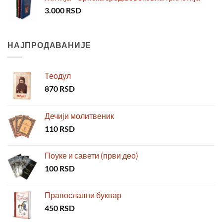
3.000
RSD
НАЈПРОДАВАНИЈЕ
Теодул
870
RSD
Дечији молитвеник
110
RSD
Поуке и савети (први део)
100
RSD
Православни буквар
450
RSD