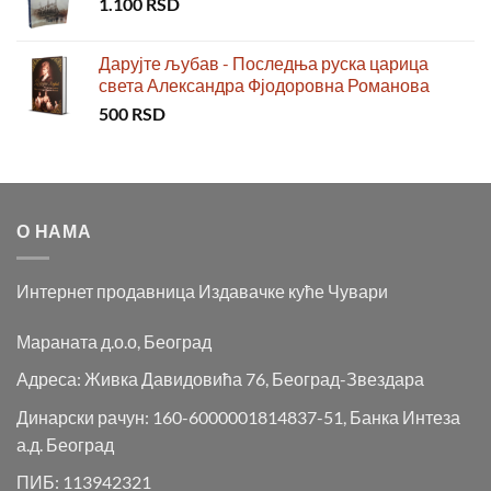
1.100
RSD
Дарујте љубав - Последња руска царица
света Александра Фјодоровна Романова
500
RSD
О НАМА
Интернет продавница Издавачке куће Чувари
Мараната д.о.о, Београд
Адреса: Живка Давидовића 76, Београд-Звездара
Динарски рачун: 160-6000001814837-51, Банка Интеза
а.д. Београд
ПИБ: 113942321