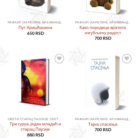
РАФАИЛ (КАРЕЛИН), АРХИМАНДРИТ
РАФАИЛ (КАРЕЛИН), АРХИМАНДРИТ
Како породици вратити
Пут Хришћанина
изгубљену радост
650
RSD
700
RSD
Додајте
Додајте
у листу
у листу
жеља
жеља
СВЕТИ СТАРАЦ ПАЈСИЈЕ СВЕТОГОРАЦ
РАФАИЛ (КАРЕЛИН), АРХИМАНДРИТ
Три гуруа, један младић и
Тајна спасења
старац Пајсије
700
RSD
880
RSD