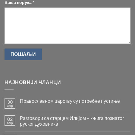
Ваша порука *
НАЈНОВИЈИ ЧЛАНЦИ
Православном царству су потребне пустиње
30
апр
Нема
коментара
на
Разговори са старцем Илијом – књига познатог
02
Православном
царству
апр
руског духовника
су
Нема
потребне
коментара
пустиње