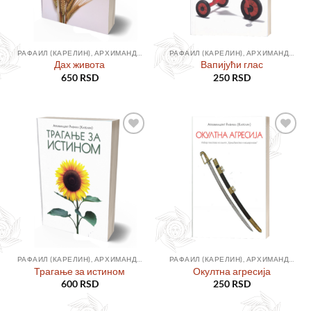
РАФАИЛ (КАРЕЛИН), АРХИМАНДРИТ
РАФАИЛ (КАРЕЛИН), АРХИМАНДРИТ
Дах живота
Вапијући глас
650
RSD
250
RSD
Додајте
Додајте
у листу
у листу
жеља
жеља
РАФАИЛ (КАРЕЛИН), АРХИМАНДРИТ
РАФАИЛ (КАРЕЛИН), АРХИМАНДРИТ
Трагање за истином
Окултна агресија
600
RSD
250
RSD