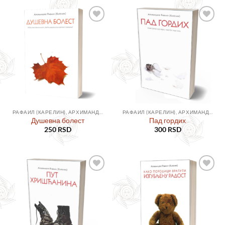
Додајте
Додајте
у листу
у листу
жеља
жеља
РАФАИЛ (КАРЕЛИН), АРХИМАНДРИТ
РАФАИЛ (КАРЕЛИН), АРХИМАНДРИТ
Душевна болест
Пад гордих
250
RSD
300
RSD
Додајте
Додајте
у листу
у листу
жеља
жеља