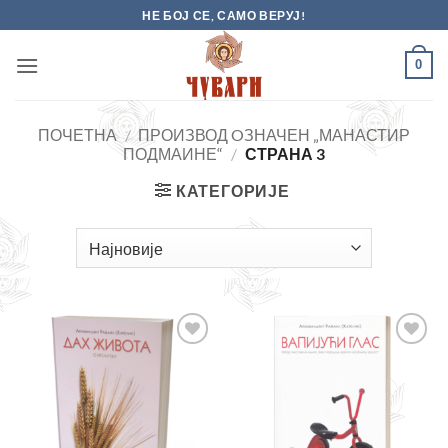
Skip
НЕ БОЈ СЕ, САМО ВЕРУЈ!
to
content
0
ПОЧЕТНА
/
ПРОИЗВОД OЗНАЧЕН „МАНАСТИР
ПОДМАИНЕ“
/
СТРАНА 3
КАТЕГОРИЈЕ
Додајте
Додајте
у листу
у листу
жеља
жеља