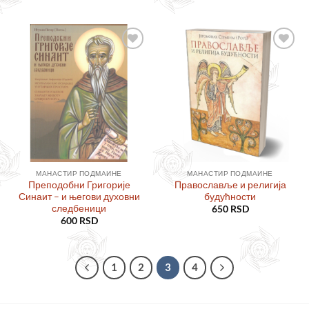
Додајте
Додајте
у листу
у листу
жеља
жеља
МАНАСТИР ПОДМАИНЕ
МАНАСТИР ПОДМАИНЕ
Преподобни Григорије
Православље и религија
Синаит – и његови духовни
будућности
следбеници
650
RSD
600
RSD
1
2
3
4