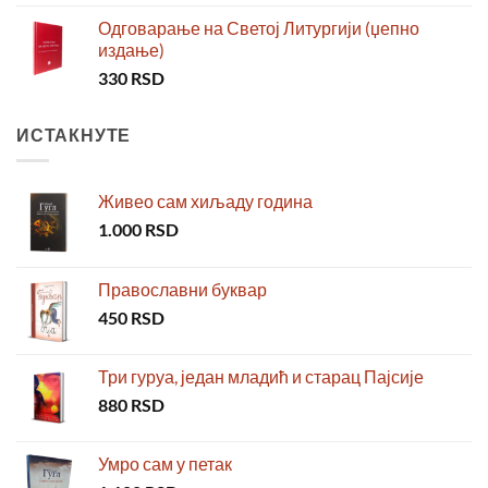
Одговарање на Светој Литургији (џепно
издање)
330
RSD
ИСТАКНУТЕ
Живео сам хиљаду година
1.000
RSD
Православни буквар
450
RSD
Три гуруа, један младић и старац Пајсије
880
RSD
Умро сам у петак