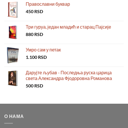
Православни буквар
450
RSD
Три гуруа, један младић и старац Пајсије
880
RSD
Умро сам у петак
1.100
RSD
Дарујте љубав - Последња руска царица
света Александра Фјодоровна Романова
500
RSD
О НАМА