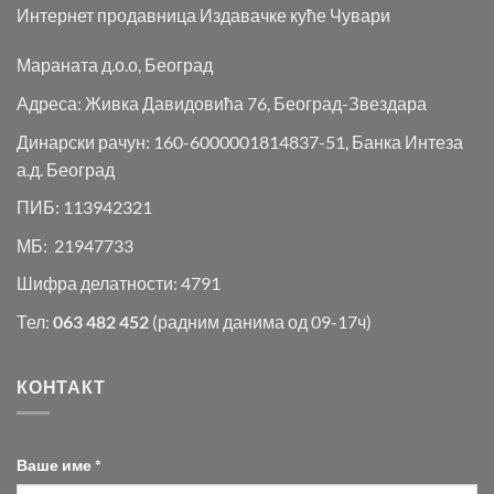
Интернет продавница Издавачке куће Чувари
Мараната д.о.о, Београд
Адреса: Живка Давидовића 76, Београд-Звездара
Динарски рачун: 160-6000001814837-51, Банка Интеза
а.д. Београд
ПИБ: 113942321
МБ: 21947733
Шифра делатности: 4791
Тел:
063 482 452
(радним данима од 09-17ч)
КОНТАКТ
Ваше име *