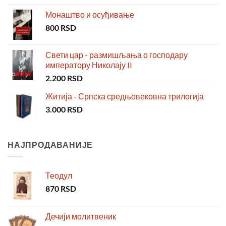
Монаштво и осуђивање
800
RSD
Свети цар - размишљања о господару
императору Николају II
2.200
RSD
Житија - Српска средњовековна трилогија
3.000
RSD
НАЈПРОДАВАНИЈЕ
Теодул
870
RSD
Дечији молитвеник