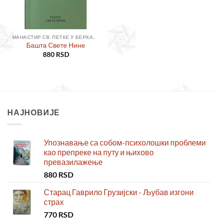
МАНАСТИР СВ. ПЕТКЕ У БЕРКАСОВУ
Башта Свете Нине
880
RSD
НАЈНОВИЈЕ
Упознавање са собом-психолошки проблеми
као препреке на путу и њихово
превазилажење
880
RSD
Старац Гаврило Грузијски - Љубав изгони
страх
770
RSD