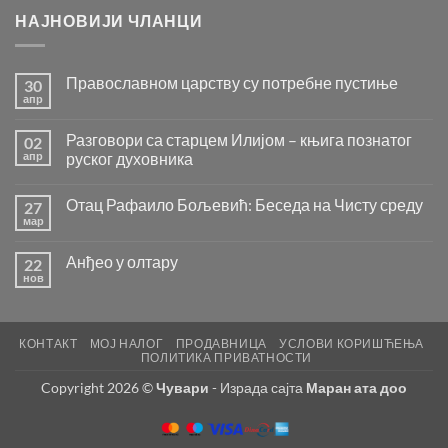
НАЈНОВИЈИ ЧЛАНЦИ
Православном царству су потребне пустиње
30
апр
Нема
коментара
на
Разговори са старцем Илијом – књига познатог
02
Православном
царству
апр
руског духовника
су
Нема
потребне
коментара
пустиње
Отац Рафаило Бољевић: Беседа на Чисту среду
27
на
Разговори
мар
Нема
са
коментара
старцем
на
Илијом
Анђео у олтару
22
Отац
–
Рафаило
нов
књига
Нема
Бољевић:
познатог
коментара
Беседа
на
руског
на
Анђео
духовника
Чисту
у
среду
КОНТАКТ
МОЈ НАЛОГ
ПРОДАВНИЦА
УСЛОВИ КОРИШЋЕЊА
олтару
ПОЛИТИКА ПРИВАТНОСТИ
Copyright 2026 ©
Чувари
- Израда сајта
Маран ата доо