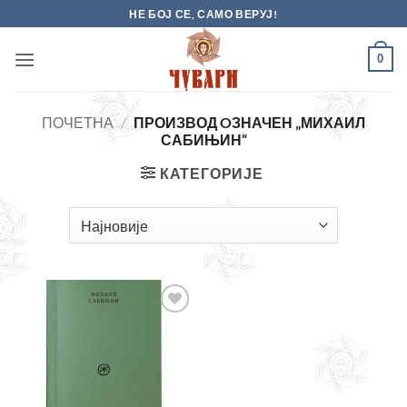
Skip
НЕ БОЈ СЕ, САМО ВЕРУЈ!
to
content
0
ПОЧЕТНА
/
ПРОИЗВОД OЗНАЧЕН „МИХАИЛ
САБИЊИН“
КАТЕГОРИЈЕ
Додајте
у листу
жеља