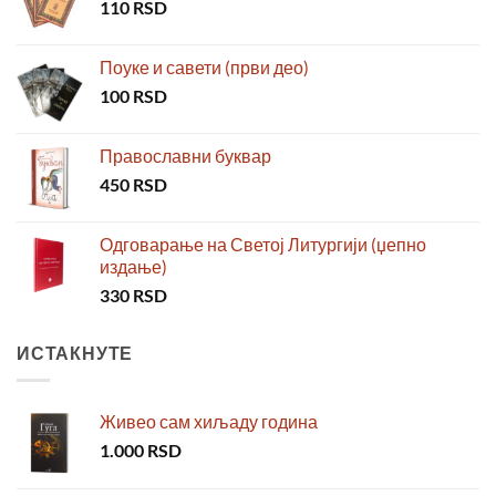
110
RSD
Поуке и савети (први део)
100
RSD
Православни буквар
450
RSD
Одговарање на Светој Литургији (џепно
издање)
330
RSD
ИСТАКНУТЕ
Живео сам хиљаду година
1.000
RSD