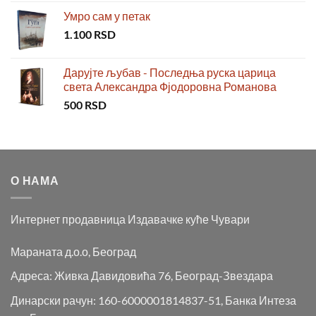
Умро сам у петак
1.100
RSD
Дарујте љубав - Последња руска царица
света Александра Фјодоровна Романова
500
RSD
О НАМА
Интернет продавница Издавачке куће Чувари
Мараната д.о.о, Београд
Адреса: Живка Давидовића 76, Београд-Звездара
Динарски рачун: 160-6000001814837-51, Банка Интеза