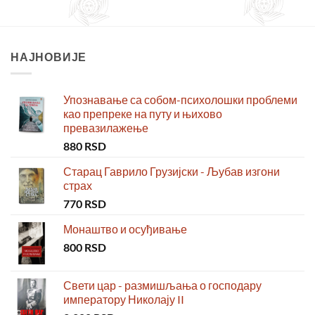
НАЈНОВИЈЕ
Упознавање са собом-психолошки проблеми
као препреке на путу и њихово
превазилажење
880
RSD
Старац Гаврило Грузијски - Љубав изгони
страх
770
RSD
Монаштво и осуђивање
800
RSD
Свети цар - размишљања о господару
императору Николају II