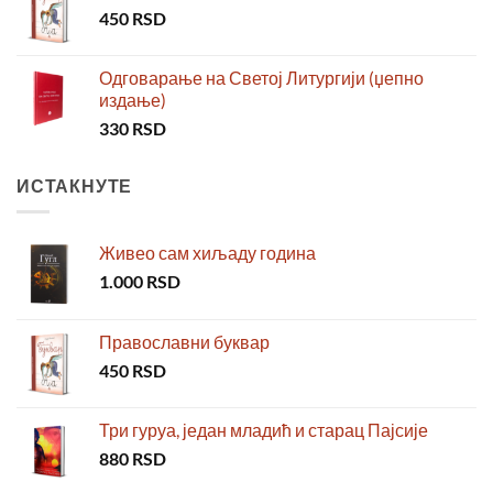
450
RSD
Одговарање на Светој Литургији (џепно
издање)
330
RSD
ИСТАКНУТЕ
Живео сам хиљаду година
1.000
RSD
Православни буквар
450
RSD
Три гуруа, један младић и старац Пајсије
880
RSD