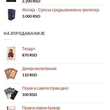
2.200
RSD
Житија - Српска средњовековна трилогија
3.000
RSD
НАЈПРОДАВАНИЈЕ
Теодул
870
RSD
Дечији молитвеник
110
RSD
Поуке и савети (први део)
100
RSD
Православни буквар