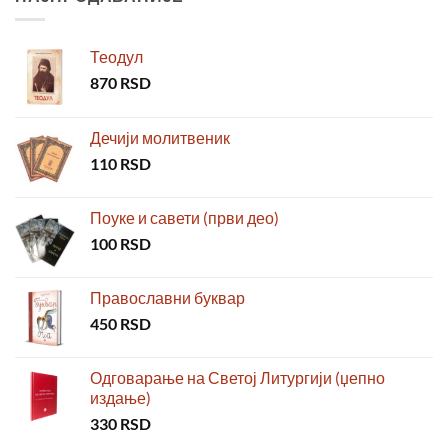
Теодул
870
RSD
Дечији молитвеник
110
RSD
Поуке и савети (први део)
100
RSD
Православни буквар
450
RSD
Одговарање на Светој Литургији (џепно
издање)
330
RSD