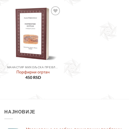
Додајте
у листу
жеља
МАНАСТИР МИХОЉСКА ПРЕВЛАКА
Порфирни огртач
450
RSD
НАЈНОВИЈЕ