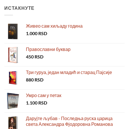
ИСТАКНУТЕ
Живео сам хиљаду година
1.000
RSD
Православни буквар
450
RSD
Три гуруа, један младић и старац Пајсије
880
RSD
Умро сам у петак
1.100
RSD
Дарујте љубав - Последња руска царица
света Александра Фјодоровна Романова