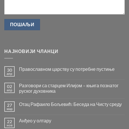
НАЈНОВИЈИ ЧЛАНЦИ
Православном царству су потребне пустиње
30
апр
Нема
коментара
на
Разговори са старцем Илијом – књига познатог
02
Православном
царству
апр
руског духовника
су
Нема
потребне
коментара
пустиње
Отац Рафаило Бољевић: Беседа на Чисту среду
27
на
Разговори
мар
Нема
са
коментара
старцем
на
Илијом
Анђео у олтару
22
Отац
–
Рафаило
нов
књига
Нема
Бољевић: