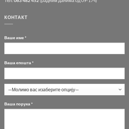
Тел:
063 482 452
(радним данима од 09-17ч)
КОНТАКТ
Ваше име *
Ваша епошта *
Ваша порука *