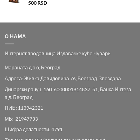
500
RSD
О НАМА
Интернет продавница Издавачке куће Чувари
Мараната д.о.о, Београд
Адреса: Живка Давидовића 76, Београд-Звездара
Динарски рачун: 160-6000001814837-51, Банка Интеза
а.д. Београд
ПИБ: 113942321
МБ: 21947733
Шифра делатности: 4791