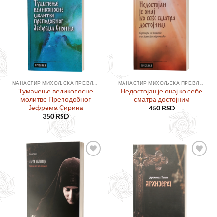
Додајте
Додајте
у листу
у листу
жеља
жеља
МАНАСТИР МИХОЉСКА ПРЕВЛАКА
МАНАСТИР МИХОЉСКА ПРЕВЛАКА
Тумачење великопосне
Недостојан је онај ко себе
молитве Преподобног
сматра достојним
Јефрема Сирина
450
RSD
350
RSD
Додајте
Додајте
у листу
у листу
жеља
жеља