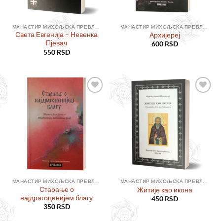
МАНАСТИР МИХОЉСКА ПРЕВЛАКА
МАНАСТИР МИХОЉСКА ПРЕВЛАКА
Света Евгенија – Невенка
Архијереј
Пјевач
600
RSD
550
RSD
Додајте
Додајте
у листу
у листу
жеља
жеља
МАНАСТИР МИХОЉСКА ПРЕВЛАКА
МАНАСТИР МИХОЉСКА ПРЕВЛАКА
Старање о
Житије као икона
најдрагоценијем благу
450
RSD
350
RSD