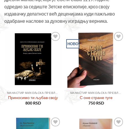
одредио за седиште Зетске епископије, кроз своју
издавачку делатност већ деценијама нуди пажљиво
одабране наслове за духовну изградњу верника.
НОВО
Додајте
Додајте
у листу
у листу
жеља
жеља
МАНАСТИР МИХОЉСКА ПРЕВЛАКА
МАНАСТИР МИХОЉСКА ПРЕВЛАКА
Приносимо ти љубав своју
С оне стране туге
800
RSD
750
RSD