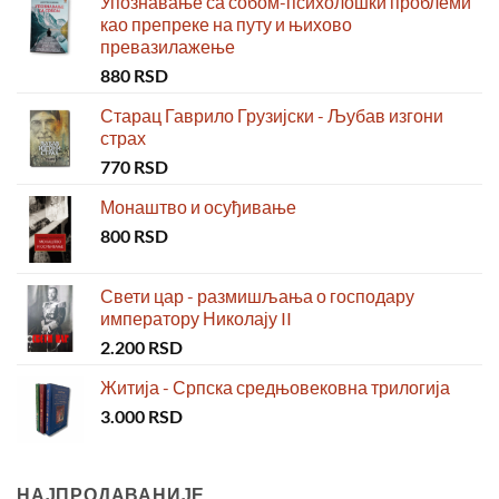
Упознавање са собом-психолошки проблеми
као препреке на путу и њихово
превазилажење
880
RSD
Старац Гаврило Грузијски - Љубав изгони
страх
770
RSD
Монаштво и осуђивање
800
RSD
Свети цар - размишљања о господару
императору Николају II
2.200
RSD
Житија - Српска средњовековна трилогија
3.000
RSD
НАЈПРОДАВАНИЈЕ