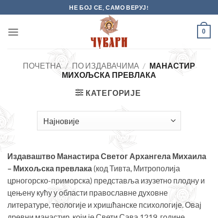
Skip
НЕ БОЈ СЕ, САМО ВЕРУЈ!
to
content
0
ПОЧЕТНА
/
ПО ИЗДАВАЧИМА
/
МАНАСТИР
МИХОЉСКА ПРЕВЛАКА
КАТЕГОРИЈЕ
Издаваштво Манастира Светог Архангела Михаила
– Михољска превлака
(код Тивта, Митрополија
црногорско-приморска) представља изузетно плодну и
цењену кућу у области православне духовне
литературе, теологије и хришћанске психологије. Овај
древни манастир, који је Свети Сава 1219. године