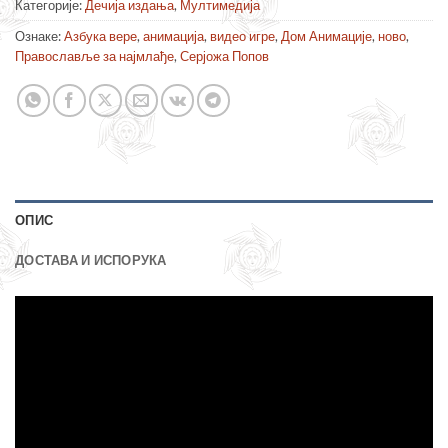
Категорије:
Дечија издања
,
Мултимедија
Ознаке:
Азбука вере
,
анимација
,
видео игре
,
Дом Анимације
,
ново
,
Православље за најмлађе
,
Серјожа Попов
ОПИС
ДОСТАВА И ИСПОРУКА