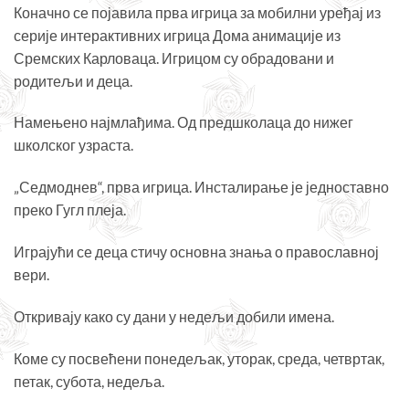
Коначно се појавила прва игрица за мобилни уређај из
серије интерактивних игрица Дома анимације из
Сремских Карловаца. Игрицом су обрадовани и
родитељи и деца.
Намењено најмлађима. Од предшколаца до нижег
школског узраста.
„Седмоднев“, прва игрица. Инсталирање је једноставно
преко Гугл плеја.
Играјући се деца стичу основна знања о православној
вери.
Откривају како су дани у недељи добили имена.
Коме су посвећени понедељак, уторак, среда, четвртак,
петак, субота, недеља.