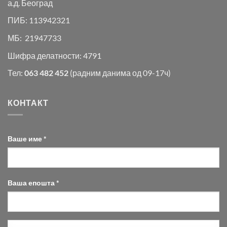
а.д. Београд
ПИБ: 113942321
МБ: 21947733
Шифра делатности: 4791
Тел:
063 482 452
(радним данима од 09-17ч)
КОНТАКТ
Ваше име *
Ваша епошта *