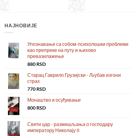
НАЈНОВИЈЕ
Упознавање са собом-психолошки проблеми
као препреке на путу и њихово
превазилажење
880
RSD
Старац Гаврило Грузијски - Љубав изгони
страх
770
RSD
Монаштво и осуђивање
800
RSD
Свети цар - размишљања о господару
императору Николају II