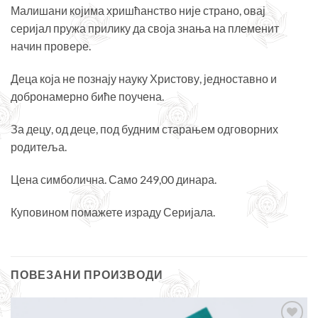
Малишани којима хришћанство није страно, овај
серијал пружа прилику да своја знања на племенит
начин провере.
Деца која не познају науку Христову, једноставно и
добронамерно биће поучена.
За децу, од деце, под будним старањем одговорних
родитеља.
Цена симболична. Само 249,00 динара.
Куповином помажете израду Серијала.
ПОВЕЗАНИ ПРОИЗВОДИ