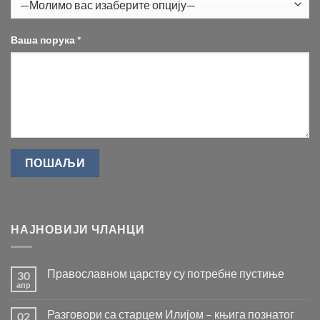
Ваша порука *
НАЈНОВИЈИ ЧЛАНЦИ
Православном царству су потребне пустиње
30
апр
Нема
коментара
на
Разговори са старцем Илијом – књига познатог
02
Православном