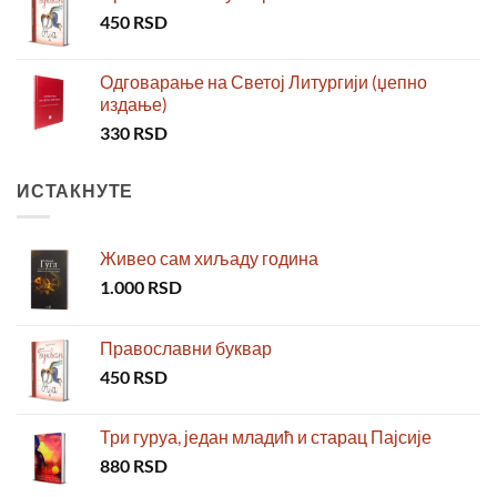
450
RSD
Одговарање на Светој Литургији (џепно
издање)
330
RSD
ИСТАКНУТЕ
Живео сам хиљаду година
1.000
RSD
Православни буквар
450
RSD
Три гуруа, један младић и старац Пајсије
880
RSD