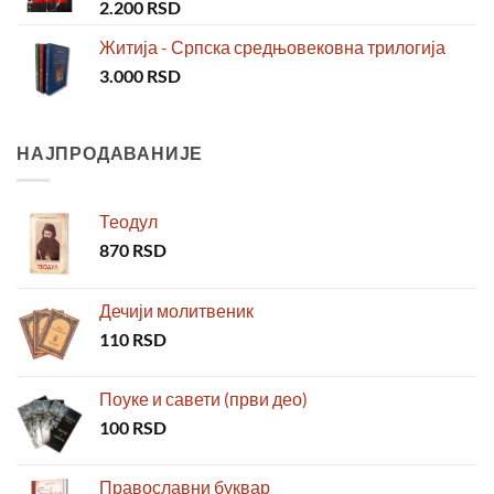
2.200
RSD
Житија - Српска средњовековна трилогија
3.000
RSD
НАЈПРОДАВАНИЈЕ
Теодул
870
RSD
Дечији молитвеник
110
RSD
Поуке и савети (први део)
100
RSD
Православни буквар