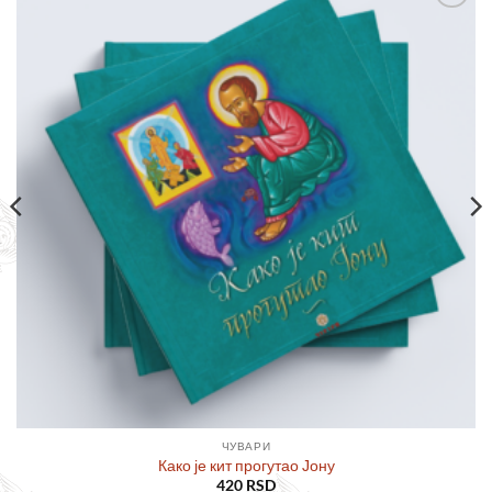
Додајте
у листу
жеља
ЧУВАРИ
Како је кит прогутао Јону
420
RSD