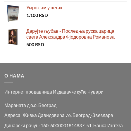
Умро сам у петак
1.100
RSD
Дарујте љубав - Последња руска царица
света Александра Фјодоровна Романова
500
RSD
О НАМА
Интернет продавница Издавачке куће Чувари
Мараната д.о.о, Београд
Адреса: Живка Давидовића 76, Београд-Звездара
Динарски рачун: 160-6000001814837-51, Банка Интеза