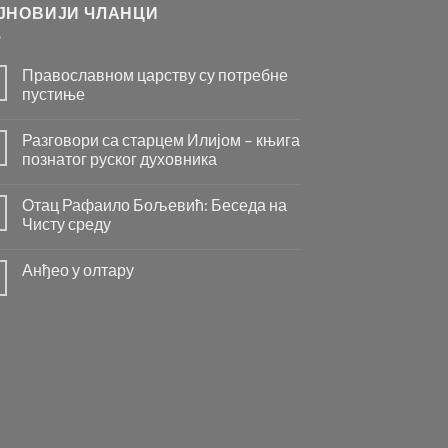
ЈНОВИЈИ ЧЛАНЦИ
Православном царству су потребне
пустиње
Нема
коментара
Разговори са старцем Илијом – књига
на
Православном
познатог руског духовника
царству
су
Нема
потребне
коментара
Отац Рафаило Бољевић: Беседа на
пустиње
на
Разговори
Чисту среду
са
старцем
Нема
Илијом
коментара
Анђео у олтару
–
на
књига
Отац
Нема
познатог
Рафаило
коментара
руског
Бољевић:
на
духовника
Беседа
Анђео
на
у
Чисту
олтару
среду