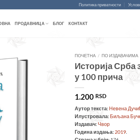
Политика приватности
Услов
ОВНА
ПРОДАВНИЦА
БЛОГ
КОНТАКТ
ПОЧЕТНА
/
ПО ИЗДАВАЧИМА
Историја Срба з
Додајте
у 100 прича
у листу
жеља
1.200
RSD
Аутор текста:
Невена Дучи
Илустровала:
Биљана Буч
Издавач:
Чвор
Година издања:
2019
.
Страна у боји:
176