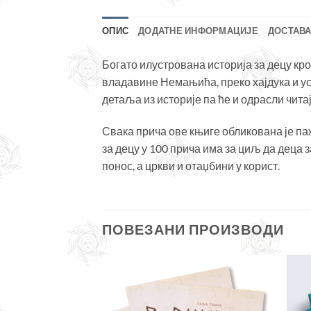
ОПИС
ДОДАТНЕ ИНФОРМАЦИЈЕ
ДОСТАВА
Богато илустрована историја за децу кр
владавине Немањића, преко хајдука и у
детаља из историје па ће и одрасли чит
Свака прича ове књиге обликована је па
за децу у 100 прича има за циљ да деца 
понос, а цркви и отаџбини у корист.
ПОВЕЗАНИ ПРОИЗВОДИ
Додајте
Додајте
у листу
у листу