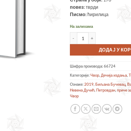
повез:
тврди
Писмо:
ћирилица
На залихама
Историја Срба за децу - у 10
ДОДАЈ У КО
Шифра производа:
66724
Категорије:
Чвор
,
Дечија издања
,
Т
Ознаке:
2019
,
Биљана Бучевац
,
В
Невена Дучић
,
Петровдан
,
приче з
Чвор