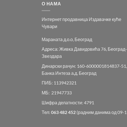
О НАМА
Интернет продавница Издавачке куће
Чувари
Мараната д.о.о, Београд
Адреса: Живка Давидовића 76, Београд-
Звездара
Динарски рачун: 160-6000001814837-51,
Банка Интеза а.д. Београд
ПИБ: 113942321
МБ: 21947733
Шифра делатности: 4791
Тел:
063 482 452
(радним данима од 09-1