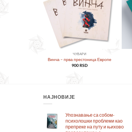
жеља
жеља
ВАРИ
ЧУВАРИ
вни буквар
Винча – прва престоница Европе
0
RSD
900
RSD
НАЈНОВИЈЕ
Упознавање са собом-
психолошки проблеми као
препреке на путу и њихово