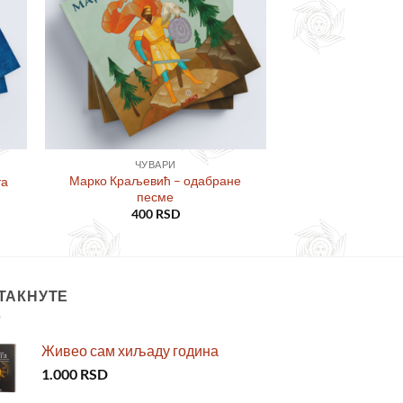
ља
жеља
ЧУВАРИ
Марко Краљевић – одабране
та
песме
400
RSD
ТАКНУТЕ
Живео сам хиљаду година
1.000
RSD