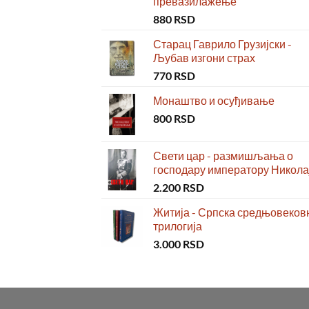
превазилажење
880
RSD
Старац Гаврило Грузијски -
Љубав изгони страх
770
RSD
Монаштво и осуђивање
800
RSD
Свети цар - размишљања о
господару императору Николај
2.200
RSD
Житија - Српска средњовеков
трилогија
3.000
RSD