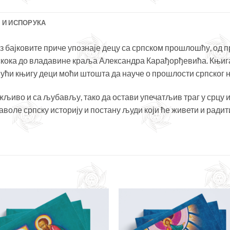
 И ИСПОРУКА
оз бајковите приче упознаје децу са српском прошлошћу, од 
скока до владавине краља Александра Карађорђевића. Књига
ајући књигу деци моћи штошта да науче о прошлости српског 
жљиво и са љубављу, тако да остави упечатљив траг у срцу 
заволе српску историју и постану људи који ће живети и ради
Додајте
Дода
у листу
у ли