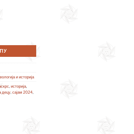
0 прича количина
РПУ
еологија и историја
аскрс
,
историја
,
а децу
,
сајам 2024
,