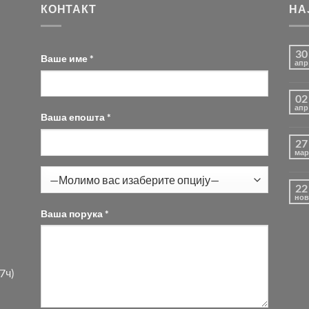
КОНТАКТ
НА
30
Ваше име *
апр
02
апр
Ваша епошта *
27
мар
22
нов
Ваша порука *
7ч)