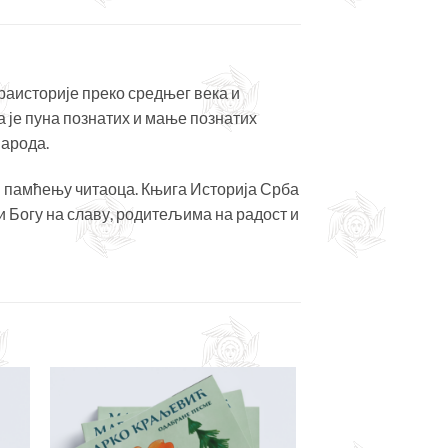
праисторије преко средњег века и
 је пуна познатих и мање познатих
народа.
и памћењу читаоца. Књига Историја Срба
ти Богу на славу, родитељима на радост и
јте
Додајте
сту
у листу