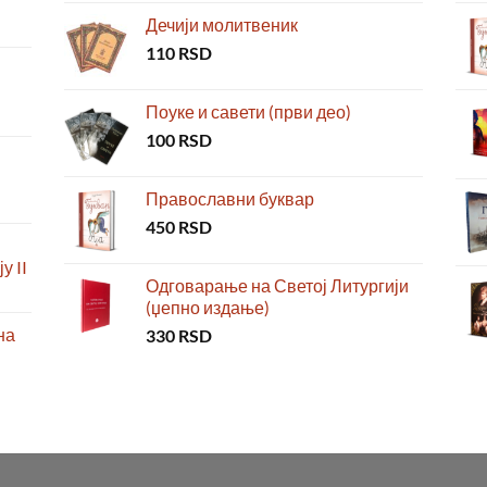
Дечији молитвеник
110
RSD
Поуке и савети (први део)
100
RSD
Православни буквар
450
RSD
у II
Одговарање на Светој Литургији
(џепно издање)
на
330
RSD