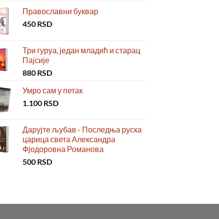
Православни буквар
450
RSD
Три гуруа, један младић и старац
Пајсије
880
RSD
Умро сам у петак
1.100
RSD
Дарујте љубав - Последња руска
царица света Александра
Фјодоровна Романова
500
RSD