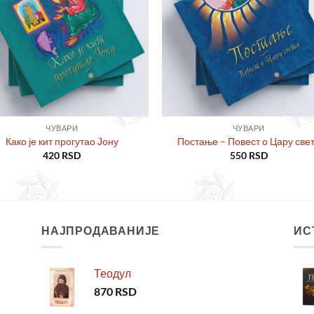
жеља
же
ЧУВАРИ
ЧУВАРИ
Како је кит прогутао Јону
Постање – Повест о Цару све
420
RSD
550
RSD
НАЈПРОДАВАНИЈЕ
ИС
Теодул
870
RSD