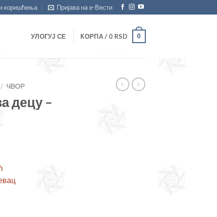
и коришћења
Пријава на е-Вести
0
УЛОГУЈ СЕ
КОРПА /
0
RSD
/
ЧВОР
а децу –
ћ
евац