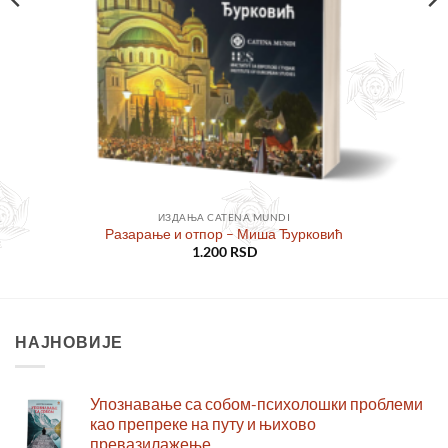
ИЗДАЊА CATENA MUNDI
Разарање и отпор – Миша Ђурковић
1.200
RSD
НАЈНОВИЈЕ
Упознавање са собом-психолошки проблеми
као препреке на путу и њихово
превазилажење