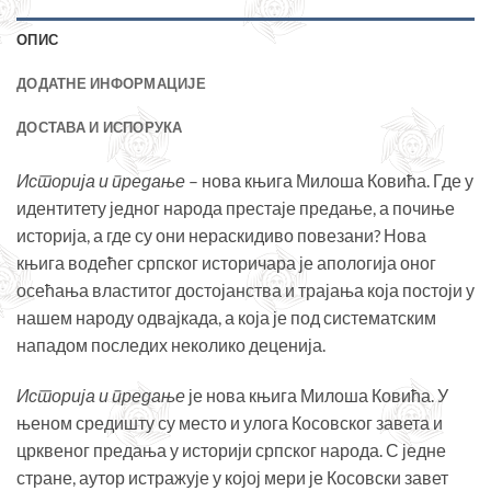
ОПИС
ДОДАТНЕ ИНФОРМАЦИЈЕ
ДОСТАВА И ИСПОРУКА
Историја и предање
– нова књига Милоша Ковића. Где у
идентитету једног народа престаје предање, а почиње
историја, а где су они нераскидиво повезани? Нова
књига водећег српског историчара је апологија оног
осећања властитог достојанства и трајања која постоји у
нашем народу одвајкада, а која је под систематским
нападом последих неколико деценија.
Историја и предање
је нова књига Милоша Ковића. У
њеном средишту су место и улога Косовског завета и
црквеног предања у историји српског народа. С једне
стране, аутор истражује у којој мери је Косовски завет