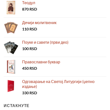
Теодул
870
RSD
Дечији молитвеник
110
RSD
Поуке и савети (први део)
100
RSD
Православни буквар
450
RSD
Одговарање на Светој Литургији (џепно
издање)
330
RSD
ИСТАКНУТЕ