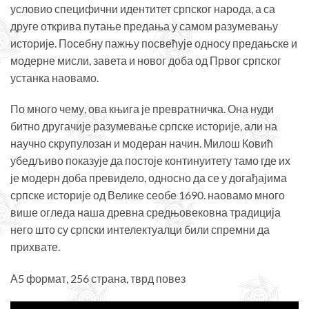
условио специфични идентитет српског народа, а са
друге открива путање предања у самом разумевању
историје. Посебну пажњу посвећује односу предањске и
модерне мисли, завета и новог доба од Првог српског
устанка наовамо.
По много чему, ова књига је превратничка. Она нуди
битно другачије разумевање српске историје, али на
научно скрупулозан и модеран начин. Милош Ковић
убедљиво показује да постоје континуитету тамо где их
је модерн доба превидело, односно да се у догађајима
српске историје од Велике сеобе 1690. наовамо много
више огледа наша древна средњовековна традиција
него што су српски интелектуалци били спремни да
прихвате.
А5 формат, 256 страна, тврд повез