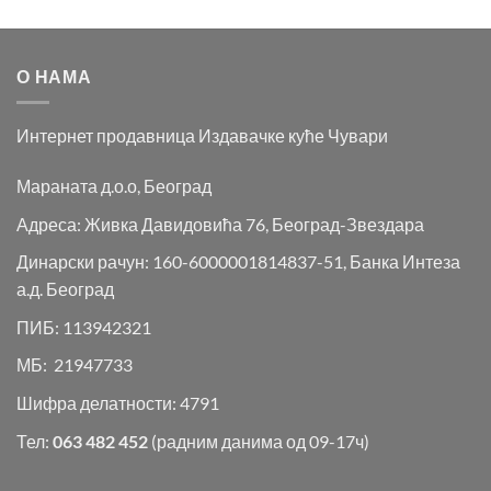
О НАМА
Интернет продавница Издавачке куће Чувари
Мараната д.о.о, Београд
Адреса: Живка Давидовића 76, Београд-Звездара
Динарски рачун: 160-6000001814837-51, Банка Интеза
а.д. Београд
ПИБ: 113942321
МБ: 21947733
Шифра делатности: 4791
Тел:
063 482 452
(радним данима од 09-17ч)