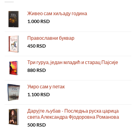
Живео сам хиљаду година
1.000
RSD
Православни буквар
450
RSD
Три гуруа, један младић и старац Пајсије
880
RSD
Умро сам у петак
1.100
RSD
Дарујте љубав - Последња руска царица
света Александра Фјодоровна Романова
500
RSD