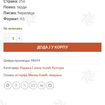
Страна:
256
Повез:
тврди
Писмо:
ћирилица
Формат:
А5
На залихама
Историја и предање – Милош Ковић количина
ДОДАЈ У КОРПУ
Шифра производа:
98694
Категорије:
Издања Catena mundi
,
Култура
Ознаке:
историја
,
Милош Ковић
,
предање