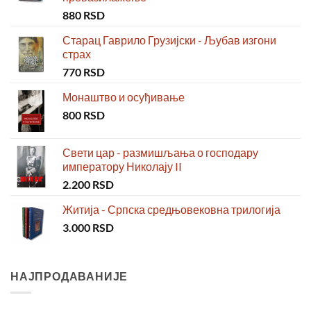
880
RSD
Старац Гаврило Грузијски - Љубав изгони
страх
770
RSD
Монаштво и осуђивање
800
RSD
Свети цар - размишљања о господару
императору Николају II
2.200
RSD
Житија - Српска средњовековна трилогија
3.000
RSD
НАЈПРОДАВАНИЈЕ