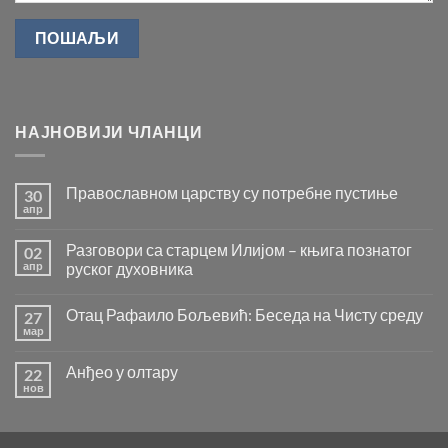
НАЈНОВИЈИ ЧЛАНЦИ
Православном царству су потребне пустиње
30
апр
Нема
коментара
на
Разговори са старцем Илијом – књига познатог
02
Православном
царству
апр
руског духовника
су
Нема
потребне
коментара
пустиње
Отац Рафаило Бољевић: Беседа на Чисту среду
27
на
Разговори
мар
Нема
са
коментара
старцем
на
Илијом
Анђео у олтару
22
Отац
–
Рафаило
нов
књига
Нема
Бољевић:
познатог
коментара
Беседа
на
руског
на
Анђео
духовника
Чисту
у