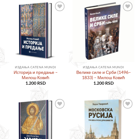
Додајте
Додајте
у листу
у листу
жеља
жеља
ИЗДАЊА CATENA MUNDI
ИЗДАЊА CATENA MUNDI
Историја и предање –
Велике силе и Срби (1496–
Милош Ковић
1833) – Милош Ковић
1.200
RSD
1.200
RSD
Додајте
Додајте
у листу
у листу
жеља
жеља