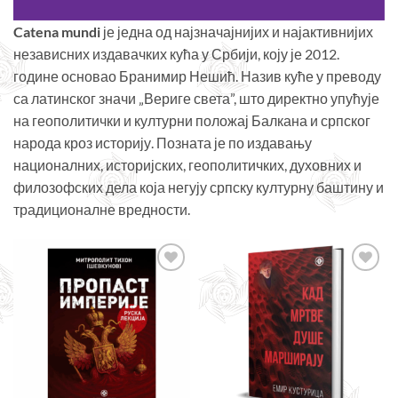
Catena mundi
је једна од најзначајнијих и најактивнијих
независних издавачких кућа у Србији, коју је 2012.
године основао Бранимир Нешић. Назив куће у преводу
са латинског значи „Вериге света”, што директно упућује
на геополитички и културни положај Балкана и српског
народа кроз историју. Позната је по издавању
националних, историјских, геополитичких, духовних и
филозофских дела која негују српску културну баштину и
традиционалне вредности.
Додајте
Додајте
у листу
у листу
жеља
жеља