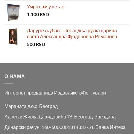
Умро сам у петак
1.100
RSD
Дарујте љубав - Последња руска царица
света Александра Фјодоровна Романова
500
RSD
О НАМА
Интернет продавница Издавачке куће Чувари
Мараната д.о.о, Београд
Адреса: Живка Давидовића 76, Београд-Звездара
Динарски рачун: 160-6000001814837-51, Банка Интеза