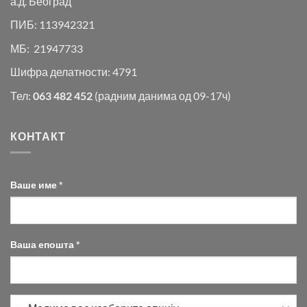
а.д. Београд
ПИБ: 113942321
МБ: 21947733
Шифра делатности: 4791
Тел:
063 482 452
(радним данима од 09-17ч)
КОНТАКТ
Ваше име *
Ваша епошта *