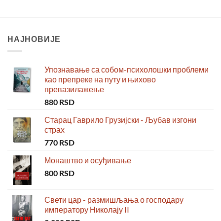
НАЈНОВИЈЕ
Упознавање са собом-психолошки проблеми
као препреке на путу и њихово
превазилажење
880
RSD
Старац Гаврило Грузијски - Љубав изгони
страх
770
RSD
Монаштво и осуђивање
800
RSD
Свети цар - размишљања о господару
императору Николају II