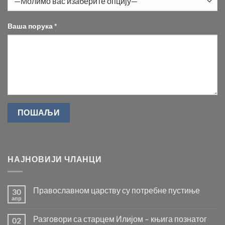
Ваша порука *
НАЈНОВИЈИ ЧЛАНЦИ
Православном царству су потребне пустиње
30
апр
Нема
коментара
на
Разговори са старцем Илијом – књига познатог
02
Православном