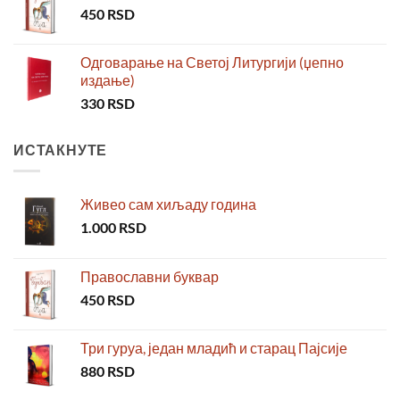
450
RSD
Одговарање на Светој Литургији (џепно
издање)
330
RSD
ИСТАКНУТЕ
Живео сам хиљаду година
1.000
RSD
Православни буквар
450
RSD
Три гуруа, један младић и старац Пајсије
880
RSD