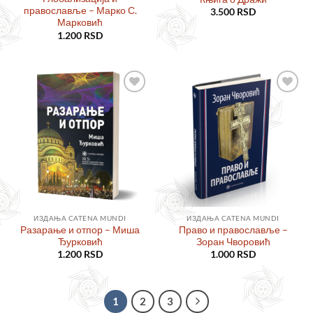
православље – Марко С.
3.500
RSD
Марковић
1.200
RSD
Додајте
Додајте
у листу
у листу
жеља
жеља
ИЗДАЊА CATENA MUNDI
ИЗДАЊА CATENA MUNDI
Разарање и отпор – Миша
Право и православље –
Ђурковић
Зоран Чворовић
1.200
RSD
1.000
RSD
1
2
3