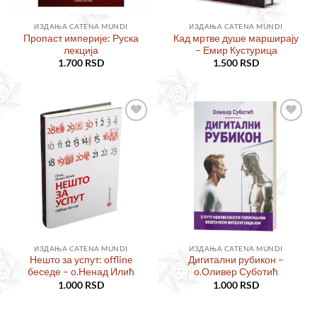
ИЗДАЊА CATENA MUNDI
ИЗДАЊА CATENA MUNDI
Пропаст империје: Руска
Кад мртве душе марширају
лекција
– Емир Кустурица
1.700
RSD
1.500
RSD
Додајте
Додајте
у листу
у листу
жеља
жеља
ИЗДАЊА CATENA MUNDI
ИЗДАЊА CATENA MUNDI
Нешто за успут: offline
Дигитални рубикон –
беседе – о.Ненад Илић
о.Оливер Суботић
1.000
RSD
1.000
RSD