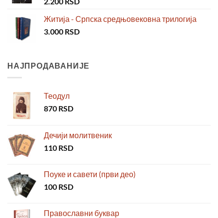
2.200
RSD
Житија - Српска средњовековна трилогија
3.000
RSD
НАЈПРОДАВАНИЈЕ
Теодул
870
RSD
Дечији молитвеник
110
RSD
Поуке и савети (први део)
100
RSD
Православни буквар