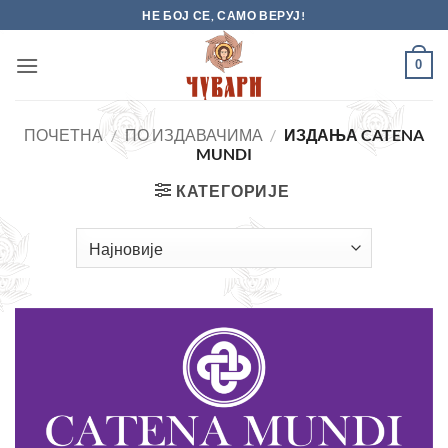
Skip
НЕ БОЈ СЕ, САМО ВЕРУЈ!
to
content
0
ПОЧЕТНА
/
ПО ИЗДАВАЧИМА
/
ИЗДАЊА CATENA
MUNDI
КАТЕГОРИЈЕ