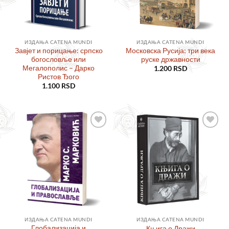
ИЗДАЊА CATENA MUNDI
ИЗДАЊА CATENA MUNDI
Завјет и порицање: српско
Московска Русија: три века
богословље или
руске државности
Мегалополис – Дарко
1.200
RSD
Ристов Ђого
1.100
RSD
Додајте
Додајте
у листу
у листу
жеља
жеља
ИЗДАЊА CATENA MUNDI
ИЗДАЊА CATENA MUNDI
Глобализација и
Књига о Дражи