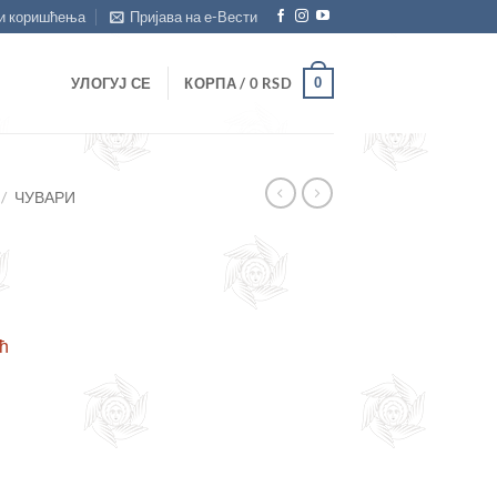
и коришћења
Пријава на е-Вести
0
УЛОГУЈ СЕ
КОРПА /
0
RSD
/
ЧУВАРИ
ћ