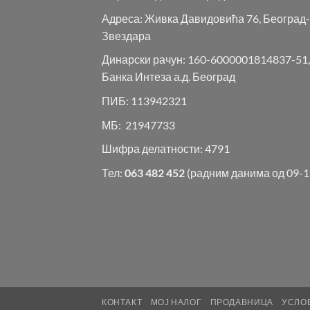
Адреса: Живка Давидовића 76, Београд-
Звездара
Динарски рачун: 160-6000001814837-51,
Банка Интеза а.д. Београд
ПИБ: 113942321
МБ: 21947733
Шифра делатности: 4791
Тел:
063 482 452
(радним данима од 09-1
КОНТАКТ
МОЈ НАЛОГ
ПРОДАВНИЦА
УСЛО