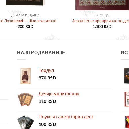
ДЕЧИЈА ИЗДАЊА
БЕСЕДА
за Лазаревић – Школска икона
Јеванђеље препричано за де
200
RSD
1.100
RSD
НАЈПРОДАВАНИЈЕ
ИС
Теодул
870
RSD
Дечији молитвеник
110
RSD
Поуке и савети (први део)
100
RSD