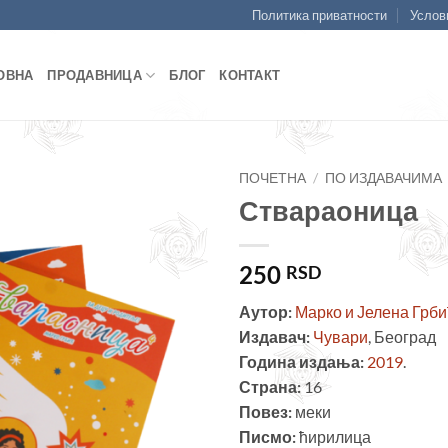
Политика приватности
Услов
ОВНА
ПРОДАВНИЦА
БЛОГ
КОНТАКТ
ПОЧЕТНА
/
ПО ИЗДАВАЧИМА
Ствараоница
Додајте
у листу
жеља
250
RSD
Аутор:
Марко и Јелена Грби
Издавач:
Чувари
, Београд
Година издања:
2019
.
Страна:
16
Повез:
меки
Писмо:
ћирилица