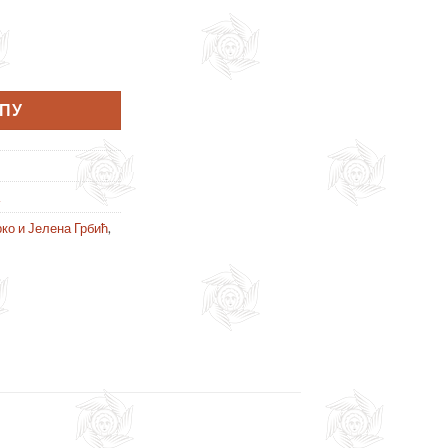
РПУ
ко и Јелена Грбић
,