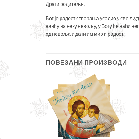
Драги родитељи,
Бог је радост стварања усадио у све људ
наиђу на неку невољу, у Богу ће наћи н
од невоља и дати им мир и радост.
ПОВЕЗАНИ ПРОИЗВОДИ
Додајте
Додајте
у листу
у листу
жеља
жеља