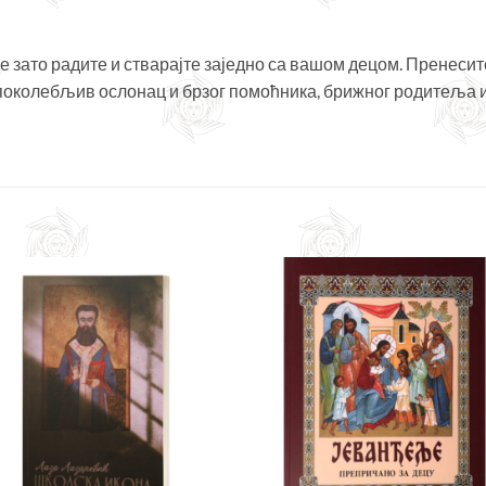
е зато радите и стварајте заједно са вашом децом. Пренесит
епоколебљив ослонац и брзог помоћника, брижног родитеља и
Додајте
Дода
у листу
у ли
жеља
же