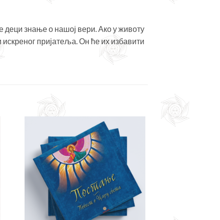
е деци знање о нашој вери. Ако у животу
 искреног пријатеља. Он ће их избавити
јте
Додајте
сту
у листу
ља
жеља