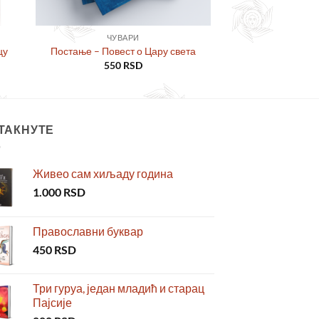
ЧУВАРИ
цу
Постање – Повест о Цару света
550
RSD
ТАКНУТЕ
Живео сам хиљаду година
1.000
RSD
Православни буквар
450
RSD
Три гуруа, један младић и старац
Пајсије