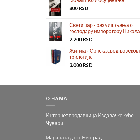
800
RSD
Свети цар - размишљања о
господару императору Николај
2.200
RSD
Житија - Српска средњовеков
трилогија
3.000
RSD
О НАМА
Интернет продавница Издавачке куће
Чувари
Мараната д.о.о, Београд