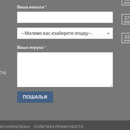
апр
Ваша епошта *
27
мар
22
нов
Ваша порука *
7ч)
ВИ КОРИШЋЕЊА
ПОЛИТИКА ПРИВАТНОСТИ