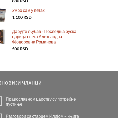
880
RSD
Умро сам у петак
1.100
RSD
Дарујте љубав - Последња руска
царица света Александра
Фјодоровна Романова
500
RSD
ЈНОВИЈИ ЧЛАНЦИ
Православном царству су потребне
пустиње
Нема
коментара
Разговори са старцем Илијом – књига
на