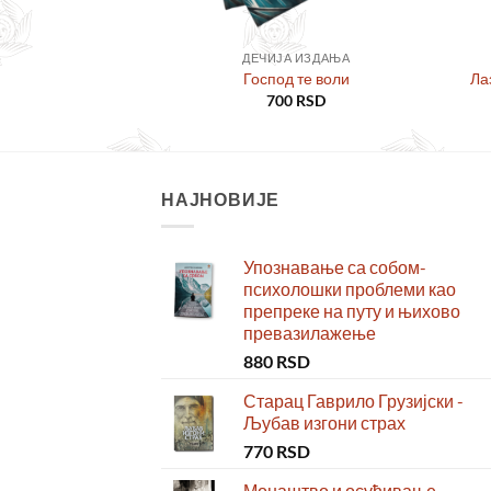
ВАРИ
ДЕЧИЈА ИЗДАЊА
шо моја Господа
Господ те воли
Ла
0
RSD
700
RSD
НАЈНОВИЈЕ
Упознавање са собом-
психолошки проблеми као
препреке на путу и њихово
превазилажење
880
RSD
Старац Гаврило Грузијски -
Љубав изгони страх
770
RSD
Монаштво и осуђивање