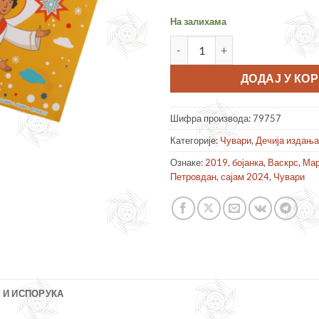
На залихама
Ствараоница количина
ДОДАЈ У КО
Шифра производа:
79757
Категорије:
Чувари
,
Дечија издања
Ознаке:
2019
,
бојанка
,
Васкрс
,
Мар
Петровдан
,
сајам 2024
,
Чувари
 И ИСПОРУКА