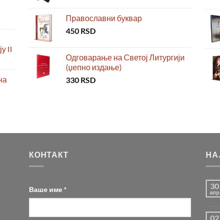
Православни буквар
450
RSD
у II
Одговарање на Светој Литургији
(џепно издање)
на
330
RSD
КОНТАКТ
НА
30
Ваше име *
апр
02