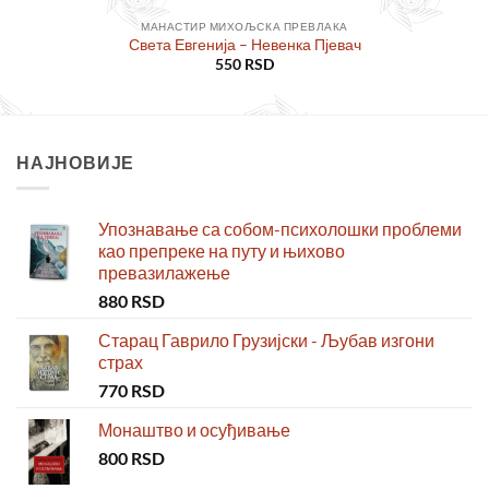
МАНАСТИР МИХОЉСКА ПРЕВЛАКА
Света Евгенија – Невенка Пјевач
550
RSD
НАЈНОВИЈЕ
Упознавање са собом-психолошки проблеми
као препреке на путу и њихово
превазилажење
880
RSD
Старац Гаврило Грузијски - Љубав изгони
страх
770
RSD
Монаштво и осуђивање
800
RSD