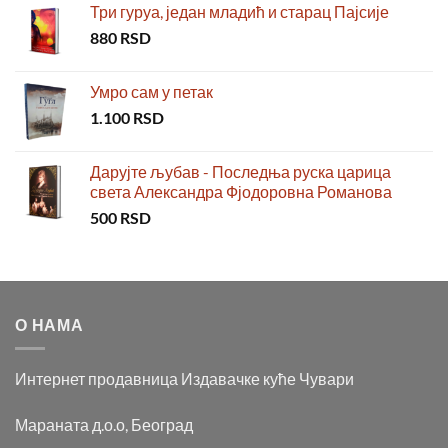
Три гуруа, један младић и старац Пајсије
880
RSD
Умро сам у петак
1.100
RSD
Дарујте љубав - Последња руска царица
света Александра Фјодоровна Романова
500
RSD
О НАМА
Интернет продавница Издавачке куће Чувари
Мараната д.о.о, Београд