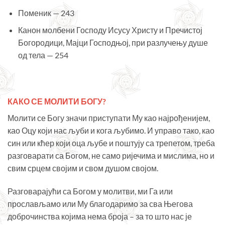
Поменик — 243
Канон молбени Господу Исусу Христу и Пречистој
Богородици, Мајци Господњој, при разлучењу душе
од тела — 254
КАКО СЕ МОЛИТИ БОГУ?
Молити се Богу значи приступати Му као најрођенијем,
као Оцу који нас љуби и кога љубимо. И управо тако, као
син или кћер који оца љубе и поштују са трепетом, треба
разговарати са Богом, не само ријечима и мислима, но и
свим срцем својим и свом душом својом.
Разговарајући са Богом у молитви, ми Га или
прослављамо или Му благодаримо за сва Његова
доброчинства којима нема броја – за то што нас је