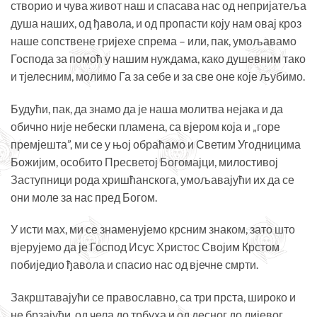
створио и чува живот наш и спасава нас од непријатеља
душа наших, од ђавола, и од пропасти коју нам овај кроз
наше сопствене гријехе спрема – или, пак, умољавамо
Господа за помоћ у нашим нуждама, како душевним тако
и тјелесним, молимо Га за себе и за све оне које љубимо.
Будући, пак, да знамо да је наша молитва нејака и да
обично није небески пламена, са вјером која и „горе
премјешта”, ми се у њој обраћамо и Светим Угодницима
Божијим, особито Пресветој Богомајци, милостивој
Заступници рода хришћанскога, умољавајући их да се
они моле за нас пред Богом.
У исти мах, ми се знаменујемо крсним знаком, зато што
вјерујемо да је Господ Исус Христос Својим Крстом
побиједио ђавола и спасио нас од вјечне смрти.
Закрштавајући се православно, са три прста, широко и
не брзајући, од чела до трбуха и од десног до лијевог