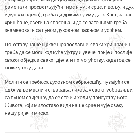
рамена (и просветљујући тиме и ум, и срце, и вољу, и дух
и душу и тијело), треба да држимо у уму да је Крст, за нас
хришћане, светиња спасења, и да се зато њиме треба
знаменовати са пуном духовном пажњом и усрђем.
По Уставу наше Цркве Православне, сваки хришћанин
треба да се моли код куће ујутру и увече, прије и послије
сваког обједа и сваког дјела, и по могућству, када год се
може у току дана.
Молити се треба са духовном сабраношћу, чувајући се
од блудње мисли и стварања ликова у својој уобразиљи,
са пуном свијешћу да се стоји и ходи у присуству Бога
Живога, који милостиво види наше срце и чује сваку
нашу ријеч и мисао.