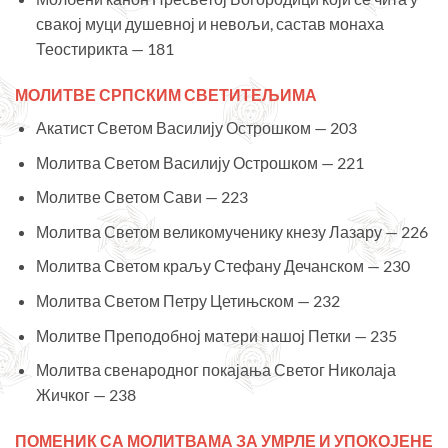
свакој муци душевној и невољи, састав монаха
Теостирикта — 181
МОЛИТВЕ СРПСКИМ СВЕТИТЕЉИМА
Акатист Светом Василију Острошком — 203
Молитва Светом Василију Острошком — 221
Молитве Светом Сави — 223
Молитва Светом великомученику кнезу Лазару — 226
Молитва Светом краљу Стефану Дечанском — 230
Молитва Светом Петру Цетињском — 232
Молитве Преподобној матери нашој Петки — 235
Молитва свенародног покајања Светог Николаја
Жичког — 238
ПОМЕНИК СА МОЛИТВАМА ЗА УМРЛЕ И УПОКОЈЕНЕ