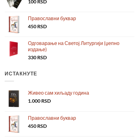
100
RSD
Православни буквар
450
RSD
Одговарање на Светој Литургији (џепно
издање)
330
RSD
ИСТАКНУТЕ
Живео сам хиљаду година
1.000
RSD
Православни буквар
450
RSD