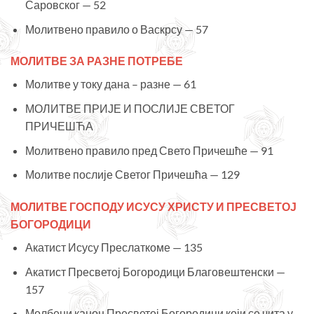
Саровског — 52
Молитвено правило о Васкрсу — 57
МОЛИТВЕ ЗА РАЗНЕ ПОТРЕБЕ
Молитве у току дана – разне — 61
МОЛИТВЕ ПРИЈЕ И ПОСЛИЈЕ СВЕТОГ
ПРИЧЕШЋА
Молитвено правило пред Свето Причешће — 91
Молитве послије Светог Причешћа — 129
МОЛИТВЕ ГОСПОДУ ИСУСУ ХРИСТУ И ПРЕСВЕТОЈ
БОГОРОДИЦИ
Акатист Исусу Преслаткоме — 135
Акатист Пресветој Богородици Благовештенски —
157
Молбени канон Пресветој Богородици који се чита у