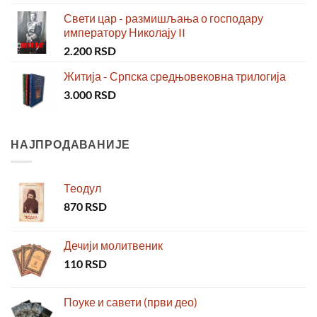
Свети цар - размишљања о господару
императору Николају II
2.200
RSD
Житија - Српска средњовековна трилогија
3.000
RSD
НАЈПРОДАВАНИЈЕ
Теодул
870
RSD
Дечији молитвеник
110
RSD
Поуке и савети (први део)