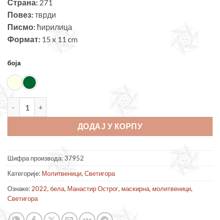
Страна:
271
Повез:
тврди
Писмо:
ћирилица
Формат:
15 x 11 cm
боја
Острошки молитвеник количина
ДОДАЈ У КОРПУ
Шифра производа:
37952
Категорије:
Молитвеници
,
Светигора
Ознаке:
2022
,
бела
,
Манастир Острог
,
маскирна
,
молитвеници
,
Светигора