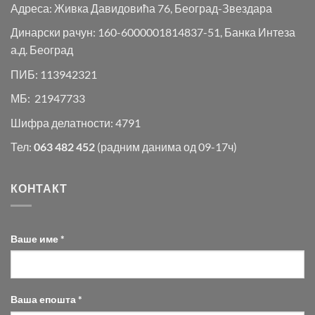
Адреса: Живка Давидовића 76, Београд-Звездара
Динарски рачун: 160-6000001814837-51, Банка Интеза
а.д. Београд
ПИБ: 113942321
МБ: 21947733
Шифра делатности: 4791
Тел:
063 482 452
(радним данима од 09-17ч)
КОНТАКТ
Ваше име *
Ваша епошта *