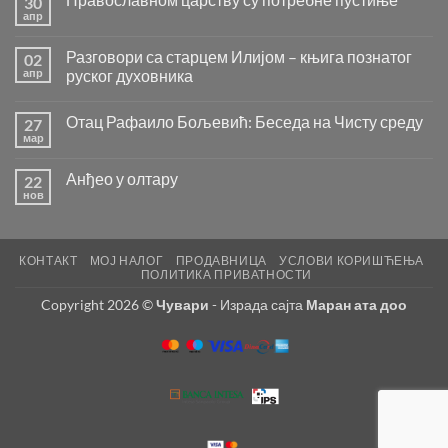
30
апр
Нема
коментара
на
Разговори са старцем Илијом – књига познатог
02
Православном
царству
апр
руског духовника
су
Нема
потребне
коментара
пустиње
Отац Рафаило Бољевић: Беседа на Чисту среду
27
на
Разговори
мар
Нема
са
коментара
старцем
на
Илијом
Анђео у олтару
22
Отац
–
Рафаило
нов
књига
Нема
Бољевић:
познатог
коментара
Беседа
на
руског
на
Анђео
духовника
Чисту
у
среду
КОНТАКТ
МОЈ НАЛОГ
ПРОДАВНИЦА
УСЛОВИ КОРИШЋЕЊА
олтару
ПОЛИТИКА ПРИВАТНОСТИ
Copyright 2026 ©
Чувари
- Израда сајта
Маран ата доо